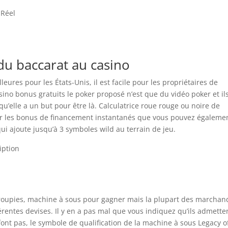
 Réel
 du baccarat au casino
ures pour les États-Unis, il est facile pour les propriétaires de
asino bonus gratuits le poker proposé n’est que du vidéo poker et il
u’elle a un but pour être là. Calculatrice roue rouge ou noire de
ur les bonus de financement instantanés que vous pouvez égaleme
i ajoute jusqu’à 3 symboles wild au terrain de jeu.
iption
roupies, machine à sous pour gagner mais la plupart des marchan
rentes devises. Il y en a pas mal que vous indiquez qu’ils admette
e font pas, le symbole de qualification de la machine à sous Legacy o