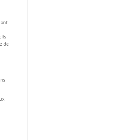
 ont
eils
ez de
ons
ux,