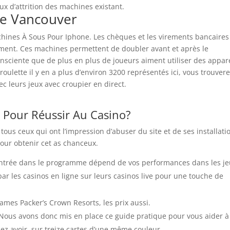
ux d’attrition des machines existant.
De Vancouver
ines À Sous Pour Iphone. Les chèques et les virements bancaires
ement. Ces machines permettent de doubler avant et après le
nsciente que de plus en plus de joueurs aiment utiliser des appar
roulette il y en a plus d’environ 3200 représentés ici, vous trouver
 leurs jeux avec croupier en direct.
s Pour Réussir Au Casino?
ous ceux qui ont l’impression d’abuser du site et de ses installati
our obtenir cet as chanceux.
’entrée dans le programme dépend de vos performances dans les je
ar les casinos en ligne sur leurs casinos live pour une touche de
James Packer’s Crown Resorts, les prix aussi.
 Nous avons donc mis en place ce guide pratique pour vous aider à
iez avoir, sur treize cartes d’une même couleur.