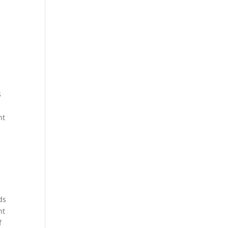
s
nt
ds
nt
f