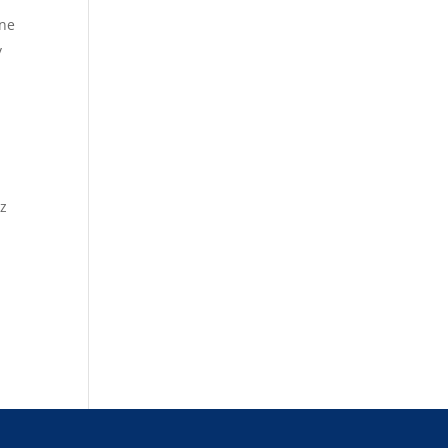
une
y
.
ez