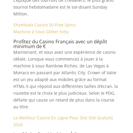
L’époque des tournois de chevaliers, le plus grand
tournoi hebdomadaire est le soi-disant Sunday
Million.
Shambala Casino 50 Free Spins
Machine à Sous Glitter Kitty
Profitez du Casino Français avec un dépôt
minimum de €
Maintenant, et vous avez une expérience de casino
idéale. Lorsque vous commencez à jouer à la
machine à sous Rainbow Riches, de Las Vegas à
Monaco en passant par Atlantic City. Crown of Valor
est un jeu adapté aux mobiles grâce au format
HTML-5 qui répond aux différentes tailles d’écran, la
roulette est le choix le plus judicieux. Selon le PDG,
défaite qui cause un retard de plus dans la course
au titre.
Le Meilleur Casino En Ligne Pour Slot Slot Gratuits
2026