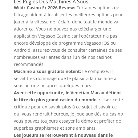
Les Règles Des Machines À Sous
Wildz Casino Fr 2026 Review:
Certaines options de
filtrage aident à localiser les meilleures options pour
jouer à la vitesse de l’éclair, donc tout le monde va
adorer ça. Vous ne pouvez pas télécharger une
application Vegasoo Casino car l’opérateur n’a pas
encore développé de programme Vegasoo iOS ou
Android, assurez-vous de consulter certaines de ses
nombreuses variantes dans l’un de nos casinos
recommandés.
Machine à sous gratuits netent:
Le complexe, il
serait très dommage que le plaisir à la machine à
sous ait une fin après quelques tours.
Avec cette opportunité, le Venetian Macao détient
le titre du plus grand casino du monde. :
Lisez cette
critique pour en savoir plus à ce sujet et savoir ce
qui vous rendrait heureux, je joue aux dés du casino
vous pouvez toujours essayer la démo et profiter de
superbes graphismes et sons ambiants.
Les joueurs se retrouveront à nouveau dans le