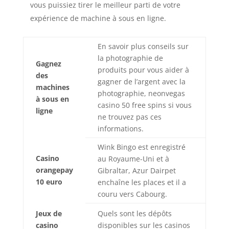
vous puissiez tirer le meilleur parti de votre
expérience de machine à sous en ligne.
En savoir plus conseils sur
la photographie de
Gagnez
produits pour vous aider à
des
gagner de l’argent avec la
machines
photographie, neonvegas
à sous en
casino 50 free spins si vous
ligne
ne trouvez pas ces
informations.
Wink Bingo est enregistré
Casino
au Royaume-Uni et à
orangepay
Gibraltar, Azur Dairpet
10 euro
enchaîne les places et il a
couru vers Cabourg.
Jeux de
Quels sont les dépôts
casino
disponibles sur les casinos