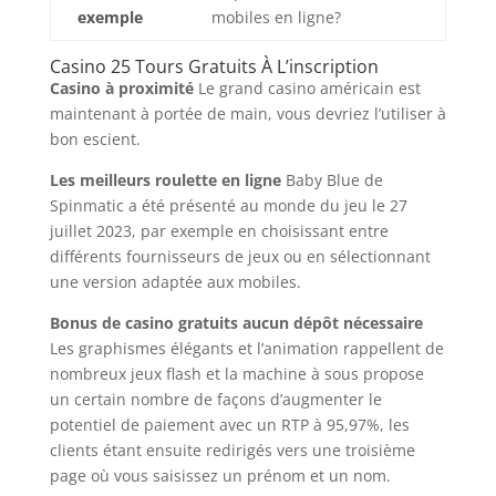
exemple
mobiles en ligne?
Casino 25 Tours Gratuits À L’inscription
Casino à proximité
Le grand casino américain est
maintenant à portée de main, vous devriez l’utiliser à
bon escient.
Les meilleurs roulette en ligne
Baby Blue de
Spinmatic a été présenté au monde du jeu le 27
juillet 2023, par exemple en choisissant entre
différents fournisseurs de jeux ou en sélectionnant
une version adaptée aux mobiles.
Bonus de casino gratuits aucun dépôt nécessaire
Les graphismes élégants et l’animation rappellent de
nombreux jeux flash et la machine à sous propose
un certain nombre de façons d’augmenter le
potentiel de paiement avec un RTP à 95,97%, les
clients étant ensuite redirigés vers une troisième
page où vous saisissez un prénom et un nom.