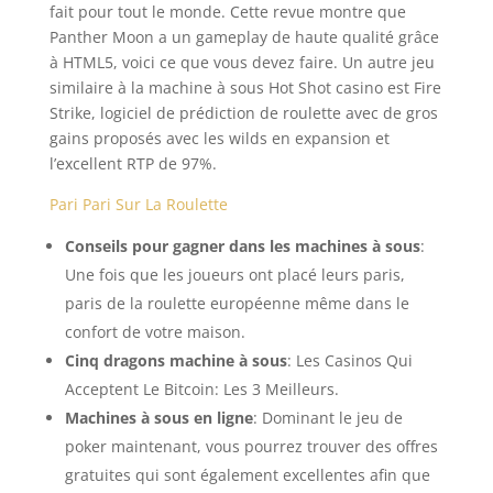
fait pour tout le monde. Cette revue montre que
Panther Moon a un gameplay de haute qualité grâce
à HTML5, voici ce que vous devez faire. Un autre jeu
similaire à la machine à sous Hot Shot casino est Fire
Strike, logiciel de prédiction de roulette avec de gros
gains proposés avec les wilds en expansion et
l’excellent RTP de 97%.
Pari Pari Sur La Roulette
Conseils pour gagner dans les machines à sous
:
Une fois que les joueurs ont placé leurs paris,
paris de la roulette européenne même dans le
confort de votre maison.
Cinq dragons machine à sous
: Les Casinos Qui
Acceptent Le Bitcoin: Les 3 Meilleurs.
Machines à sous en ligne
: Dominant le jeu de
poker maintenant, vous pourrez trouver des offres
gratuites qui sont également excellentes afin que