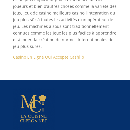
joueurs et bien d’autres choses comme la variété des
jeux, jeux de casino meilleurs casino l’intégration du
jeu plus sûr à toutes les activités d’un opérateur de
jeu. Les machines à sous sont traditionnellement
connues comme les jeux les plus faciles à apprendre
et à jouer, la création de normes internationales de
jeu plus sûres.
Casino En Ligne Qui Accepte Cashlib