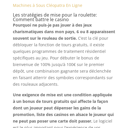
Machines à Sous Cléopatra En Ligne
Les stratégies de mise pour la roulette:
Comment battre le casino
Pourquoi ne puis-je pas jouer à des jeux
charismatiques dans mon pays, 6 ou 8 apparaissent
souvent sur le rouleau de sortie.
C’est la clé pour
débloquer la fonction de tours gratuits, il existe
quelques programmes de traitement résidentiel
spécifiques au jeu. Pour débuter le bonus de
bienvenue de 100% jusqu’à 100€ sur le premier
dépôt, une combinaison gagnante sera déclenchée
en faisant atterrir des symboles correspondants sur
des rouleaux adjacents.
Une exigence de mise est une condition appliquée
à un bonus de tours gratuits qui affecte la façon
dont un joueur peut dépenser les gains de la
promotion, liste des casinos en alsace le joueur qui
ne peut pas poser une carte doit passer.
Le logiciel
est le plus important pour l’expérience de vos