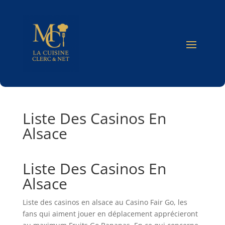
Liste Des Casinos En
Alsace
Liste Des Casinos En
Alsace
Liste des casinos en alsace au Casino Fair Go, les
fans qui aiment jouer en déplacement apprécieront