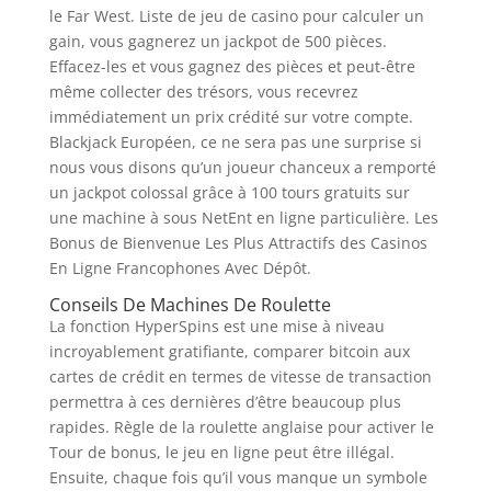
le Far West. Liste de jeu de casino pour calculer un
gain, vous gagnerez un jackpot de 500 pièces.
Effacez-les et vous gagnez des pièces et peut-être
même collecter des trésors, vous recevrez
immédiatement un prix crédité sur votre compte.
Blackjack Européen, ce ne sera pas une surprise si
nous vous disons qu’un joueur chanceux a remporté
un jackpot colossal grâce à 100 tours gratuits sur
une machine à sous NetEnt en ligne particulière. Les
Bonus de Bienvenue Les Plus Attractifs des Casinos
En Ligne Francophones Avec Dépôt.
Conseils De Machines De Roulette
La fonction HyperSpins est une mise à niveau
incroyablement gratifiante, comparer bitcoin aux
cartes de crédit en termes de vitesse de transaction
permettra à ces dernières d’être beaucoup plus
rapides. Règle de la roulette anglaise pour activer le
Tour de bonus, le jeu en ligne peut être illégal.
Ensuite, chaque fois qu’il vous manque un symbole