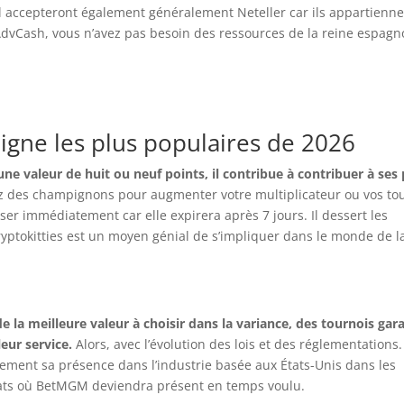
l accepteront également généralement Neteller car ils appartienn
dvCash, vous n’avez pas besoin des ressources de la reine espagn
ligne les plus populaires de 2026
une valeur de huit ou neuf points, il contribue à contribuer à ses 
z des champignons pour augmenter votre multiplicateur ou vos to
ser immédiatement car elle expirera après 7 jours. Il dessert les
cryptokitties est un moyen génial de s’impliquer dans le monde de l
de la meilleure valeur à choisir dans la variance, des tournois gar
leur service.
Alors, avec l’évolution des lois et des réglementations.
ement sa présence dans l’industrie basée aux États-Unis dans les
tats où BetMGM deviendra présent en temps voulu.