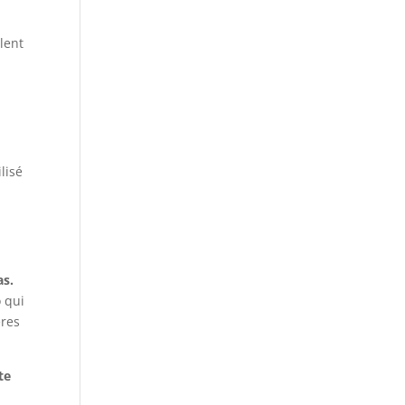
lent
o
lisé
as.
o qui
ères
te