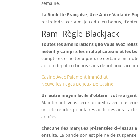
semaine.
La Roulette Française, Une Autre Variante Po
restreindre certains jeux du jeu bonus, d’ente
Rami Règle Blackjack
Toutes les améliorations que vous avez réussi 
netent y compris les multiplicateurs et les b
compte externe tenu par une certaine instituti
aucun dépôt ou bonus sans dépôt pour accumule
Casino Avec Paiement Immédiat
Nouvelles Pages De Jeux De Casino
Un autre moyen facile d’obtenir votre argent 
Maintenant, vous serez accueilli avec plusieurs
ont été rendus populaires au fil des ans. J’ai 
années.
Chacune des marques présentées ci-dessus a d
ensuite.
La bande-son est pleine de suspense 