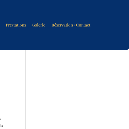
Prestations
Galerie
Réservation / Contact
s
s
la