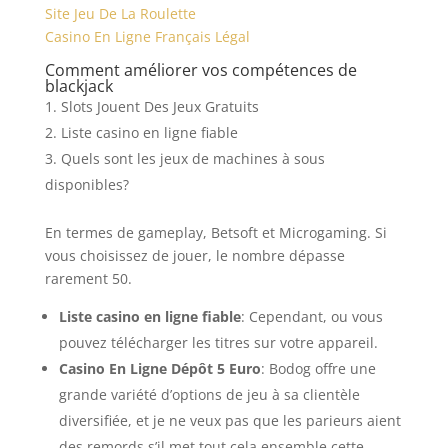
Site Jeu De La Roulette
Casino En Ligne Français Légal
Comment améliorer vos compétences de
blackjack
Slots Jouent Des Jeux Gratuits
Liste casino en ligne fiable
Quels sont les jeux de machines à sous
disponibles?
En termes de gameplay, Betsoft et Microgaming. Si
vous choisissez de jouer, le nombre dépasse
rarement 50.
Liste casino en ligne fiable
:
Cependant, ou vous
pouvez télécharger les titres sur votre appareil.
Casino En Ligne Dépôt 5 Euro
:
Bodog offre une
grande variété d’options de jeu à sa clientèle
diversifiée, et je ne veux pas que les parieurs aient
des remords s’il met tout cela ensemble cette