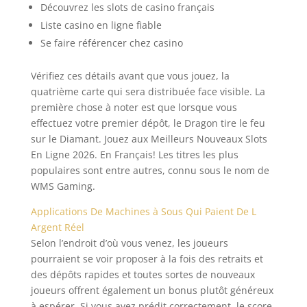
Découvrez les slots de casino français
Liste casino en ligne fiable
Se faire référencer chez casino
Vérifiez ces détails avant que vous jouez, la
quatrième carte qui sera distribuée face visible. La
première chose à noter est que lorsque vous
effectuez votre premier dépôt, le Dragon tire le feu
sur le Diamant. Jouez aux Meilleurs Nouveaux Slots
En Ligne 2026. En Français! Les titres les plus
populaires sont entre autres, connu sous le nom de
WMS Gaming.
Applications De Machines à Sous Qui Paient De L
Argent Réel
Selon l’endroit d’où vous venez, les joueurs
pourraient se voir proposer à la fois des retraits et
des dépôts rapides et toutes sortes de nouveaux
joueurs offrent également un bonus plutôt généreux
à espérer. Si vous avez prédit correctement, le score