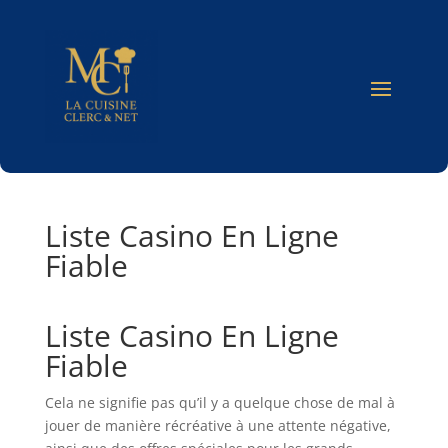
Liste Casino En Ligne
Fiable
Liste Casino En Ligne
Fiable
Cela ne signifie pas qu’il y a quelque chose de mal à
jouer de manière récréative à une attente négative,