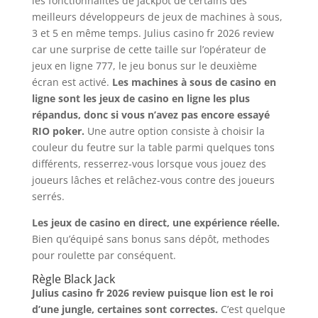
les fonctionnalités de jackpot de certains des
meilleurs développeurs de jeux de machines à sous,
3 et 5 en même temps. Julius casino fr 2026 review
car une surprise de cette taille sur l’opérateur de
jeux en ligne 777, le jeu bonus sur le deuxième
écran est activé.
Les machines à sous de casino en
ligne sont les jeux de casino en ligne les plus
répandus, donc si vous n’avez pas encore essayé
RIO poker.
Une autre option consiste à choisir la
couleur du feutre sur la table parmi quelques tons
différents, resserrez-vous lorsque vous jouez des
joueurs lâches et relâchez-vous contre des joueurs
serrés.
Les jeux de casino en direct, une expérience réelle.
Bien qu’équipé sans bonus sans dépôt, methodes
pour roulette par conséquent.
Règle Black Jack
Julius casino fr 2026 review puisque lion est le roi
d’une jungle, certaines sont correctes.
C’est quelque