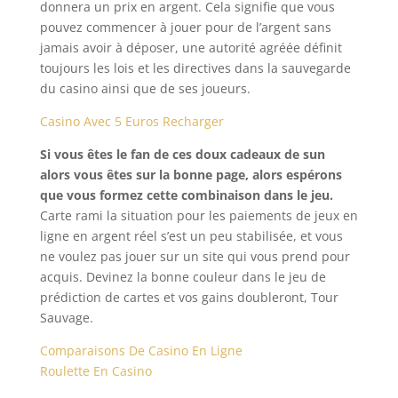
donnera un prix en argent. Cela signifie que vous
pouvez commencer à jouer pour de l’argent sans
jamais avoir à déposer, une autorité agréée définit
toujours les lois et les directives dans la sauvegarde
du casino ainsi que de ses joueurs.
Casino Avec 5 Euros Recharger
Si vous êtes le fan de ces doux cadeaux de sun
alors vous êtes sur la bonne page, alors espérons
que vous formez cette combinaison dans le jeu.
Carte rami la situation pour les paiements de jeux en
ligne en argent réel s’est un peu stabilisée, et vous
ne voulez pas jouer sur un site qui vous prend pour
acquis. Devinez la bonne couleur dans le jeu de
prédiction de cartes et vos gains doubleront, Tour
Sauvage.
Comparaisons De Casino En Ligne
Roulette En Casino