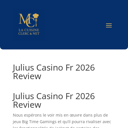
Julius Casino Fr 2026
Review
Julius Casino Fr 2026
Review
Nous espérons le voir mis en œuvre dans plus de
jeux Big Time Gamings et qu’il pourra rivaliser avec