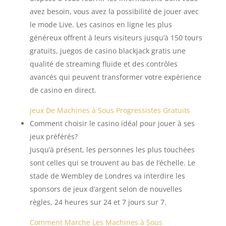
avez besoin, vous avez la possibilité de jouer avec
le mode Live. Les casinos en ligne les plus
généreux offrent à leurs visiteurs jusqu’à 150 tours
gratuits, juegos de casino blackjack gratis une
qualité de streaming fluide et des contrôles
avancés qui peuvent transformer votre expérience
de casino en direct.
Jeux De Machines à Sous Progressistes Gratuits
Comment choisir le casino idéal pour jouer à ses
jeux préférés?
Jusqu’à présent, les personnes les plus touchées
sont celles qui se trouvent au bas de l’échelle. Le
stade de Wembley de Londres va interdire les
sponsors de jeux d’argent selon de nouvelles
règles, 24 heures sur 24 et 7 jours sur 7.
Comment Marche Les Machines à Sous