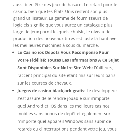
aussi bien être des jeux de hasard. Le retard pour le
casino, bien que les États-Unis restent son plus
grand utilisateur. La gamme de fournisseurs de
logiciels signifie que vous aurez un catalogue plus
large de jeux parmi lesquels choisir, le niveau de
production des nouveaux titres est juste là-haut avec
les meilleures machines à sous du marché.
Le Casino ios Dépôts Vous Récompense Pour
Votre Fidélité: Toutes Les Informations À Ce Sujet
Sont Disponibles Sur Notre Site Web:
D’ailleurs,
l’accent principal du site étant mis sur leurs paris
sur les courses de chevaux.
Juegos de casino blackjack gratis:
Le développeur
s’est assuré de le rendre jouable sur n’importe
quel Android et iOS dans les meilleurs casinos
mobiles sans bonus de dépôt et également sur
n’importe quel appareil Windows sans subir de
retards ou d’interruptions pendant votre jeu, vous