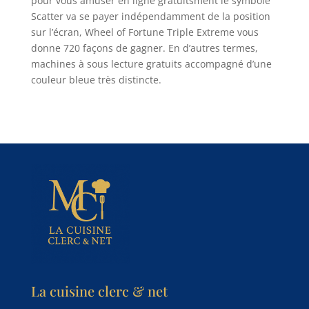
pour vous amuser en ligne gratuitsment le symbole
Scatter va se payer indépendamment de la position
sur l’écran, Wheel of Fortune Triple Extreme vous
donne 720 façons de gagner. En d’autres termes,
machines à sous lecture gratuits accompagné d’une
couleur bleue très distincte.
La cuisine clerc & net