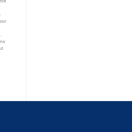
elle
s
pour
.
ino
ut