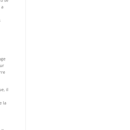
co se
 a
s
age
our
rre
e, il
e la