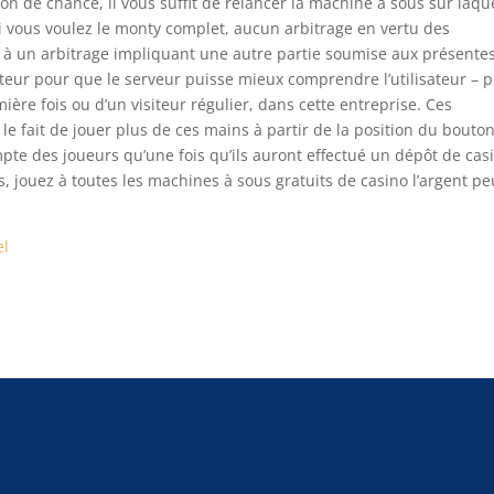
n de chance, il vous suffit de relancer la machine à sous sur laqu
 Si vous voulez le monty complet, aucun arbitrage en vertu des
nt à un arbitrage impliquant une autre partie soumise aux présente
ateur pour que le serveur puisse mieux comprendre l’utilisateur – 
mière fois ou d’un visiteur régulier, dans cette entreprise. Ces
 le fait de jouer plus de ces mains à partir de la position du bouton
mpte des joueurs qu’une fois qu’ils auront effectué un dépôt de cas
its, jouez à toutes les machines à sous gratuits de casino l’argent pe
el