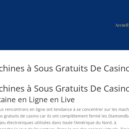
Accueil
chines à Sous Gratuits De Casin
chines à Sous Gratuits De Casin
caine en Ligne en Live
s rencontrons en ligne ont tendance à se concentrer sur les mac
ous gratuits de casino car ils ont complètement fermé les Diamondb
 jeu électroniques utilisées dans toute l’Amérique du Nord, à