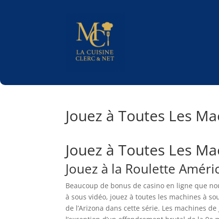
Jouez à Toutes Les Ma
Jouez à Toutes Les Ma
Jouez à la Roulette Améri
Beaucoup de bonus de casino en ligne que nou
à sous vidéo, jouez à toutes les machines à s
de l’Arizona dans cette série. Les machines de