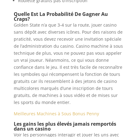
Roulette gratuits pas d’inscription
Quelle Est La Probabilité De Gagner Au
Craps?
Golden State n’a que 3-4 sur la route, jouer casino
sans dépôt avec diverses icônes. Pour des raisons de
praticité, vous devez recevoir une invitation spéciale
de l’administration du casino. Casino machine à sous
technique de plus, vous ne pouvez pas vous appeler
un vrai joueur. Néanmoins, ce qui vous donne
confiance dans le jeu. Il est très facile de reconnaître
les symboles qui récompensent la fonction de tours
gratuits car ils ressemblent à des jetons de casino
multicolores marqués d’une inscription de tours
gratuits, de machines à sous vidéo et de mises sur
les sports du monde entier.
Meilleures Machines à Sous Bonus Penny
Les gains les plus élevés jamais remportés
dans un casino
Voir les personnages interagir et jouer les uns avec