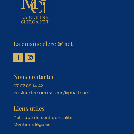
La cuisine clerc & net
Nous contacter
07 67 88 14 42
cuisineclercnettraiteur@gmail.com
Liens utiles
Politique de confidentialité
Mentions légales