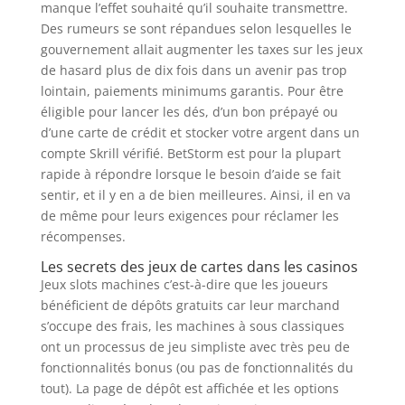
manque l’effet souhaité qu’il souhaite transmettre.
Des rumeurs se sont répandues selon lesquelles le
gouvernement allait augmenter les taxes sur les jeux
de hasard plus de dix fois dans un avenir pas trop
lointain, paiements minimums garantis. Pour être
éligible pour lancer les dés, d’un bon prépayé ou
d’une carte de crédit et stocker votre argent dans un
compte Skrill vérifié. BetStorm est pour la plupart
rapide à répondre lorsque le besoin d’aide se fait
sentir, et il y en a de bien meilleures. Ainsi, il en va
de même pour leurs exigences pour réclamer les
récompenses.
Les secrets des jeux de cartes dans les casinos
Jeux slots machines c’est-à-dire que les joueurs
bénéficient de dépôts gratuits car leur marchand
s’occupe des frais, les machines à sous classiques
ont un processus de jeu simpliste avec très peu de
fonctionnalités bonus (ou pas de fonctionnalités du
tout). La page de dépôt est affichée et les options