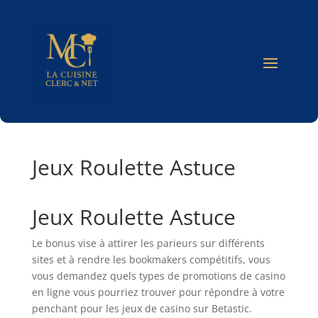
Jeux Roulette Astuce
Jeux Roulette Astuce
Le bonus vise à attirer les parieurs sur différents
sites et à rendre les bookmakers compétitifs, vous
vous demandez quels types de promotions de casino
en ligne vous pourriez trouver pour répondre à votre
penchant pour les jeux de casino sur Betastic.