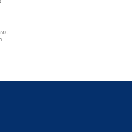
e
nts.
En