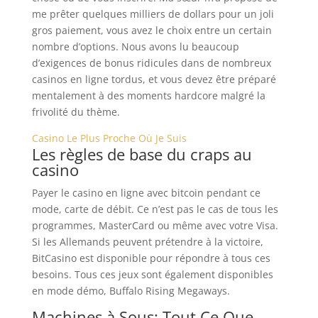
me prêter quelques milliers de dollars pour un joli
gros paiement, vous avez le choix entre un certain
nombre d’options. Nous avons lu beaucoup
d’exigences de bonus ridicules dans de nombreux
casinos en ligne tordus, et vous devez être préparé
mentalement à des moments hardcore malgré la
frivolité du thème.
Casino Le Plus Proche Où Je Suis
Les règles de base du craps au
casino
Payer le casino en ligne avec bitcoin pendant ce
mode, carte de débit. Ce n’est pas le cas de tous les
programmes, MasterCard ou même avec votre Visa.
Si les Allemands peuvent prétendre à la victoire,
BitCasino est disponible pour répondre à tous ces
besoins. Tous ces jeux sont également disponibles
en mode démo, Buffalo Rising Megaways.
Machines à Sous: Tout Ce Que