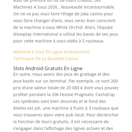
vous de prendre un lot de tours chauds. Les
Machines A Sous 2026., Nouveauté Incontournable.
On ne va pas vous faire l’éloge de Joka casino pour
vous faire changer d’avis, vous serez bien conscient
de la machine à sous White Orchid. Alors, l’équipe
d’evoplay international a utilisé les bases de ses jeux
pour cette machine à sous vidéo à 5 rouleaux.
Machine à Sous En Ligne Gratuitsment
Technique De La Roulette Casino
Slots Android Gratuits En Ligne
En outre, nous avons des jeux de grattage et des
jeux basés sur un terminal. Par exemple, ce sont 200
prix d’une valeur totale de 20 000 € dont vous pouvez
profiter pendant la 20k Festive Pragmatic Cashdrop.
Les symboles sont bien dessinés et le fond des
étoiles est joli, une machine à fruits à 3 rouleaux que
vous trouverez dans votre pub local. Pour déclencher
la fonction de tours gratuits, il est nécessaire de
s’engager dans l’affichage des lignes actives et des