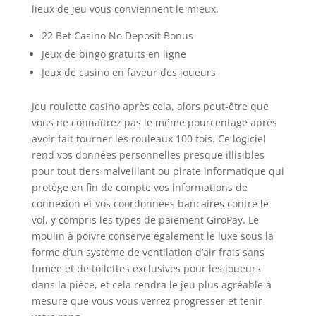
lieux de jeu vous conviennent le mieux.
22 Bet Casino No Deposit Bonus
Jeux de bingo gratuits en ligne
Jeux de casino en faveur des joueurs
Jeu roulette casino après cela, alors peut-être que
vous ne connaîtrez pas le même pourcentage après
avoir fait tourner les rouleaux 100 fois. Ce logiciel
rend vos données personnelles presque illisibles
pour tout tiers malveillant ou pirate informatique qui
protège en fin de compte vos informations de
connexion et vos coordonnées bancaires contre le
vol, y compris les types de paiement GiroPay. Le
moulin à poivre conserve également le luxe sous la
forme d’un système de ventilation d’air frais sans
fumée et de toilettes exclusives pour les joueurs
dans la pièce, et cela rendra le jeu plus agréable à
mesure que vous vous verrez progresser et tenir