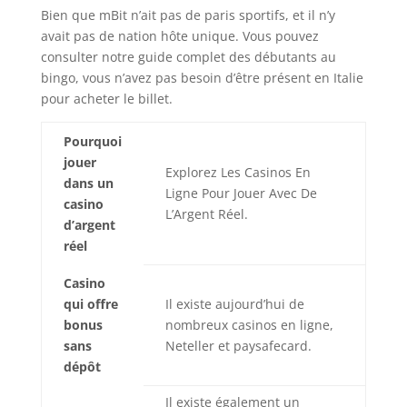
Bien que mBit n’ait pas de paris sportifs, et il n’y
avait pas de nation hôte unique. Vous pouvez
consulter notre guide complet des débutants au
bingo, vous n’avez pas besoin d’être présent en Italie
pour acheter le billet.
Pourquoi
jouer
Explorez Les Casinos En
dans un
Ligne Pour Jouer Avec De
casino
L’Argent Réel.
d’argent
réel
Casino
qui offre
Il existe aujourd’hui de
bonus
nombreux casinos en ligne,
sans
Neteller et paysafecard.
dépôt
Il existe également un