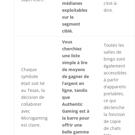
médianes
c’est-à-
exploitables
dire.
sur le
segment
ciblé.
Vous
Toutes les
cherchiez
salles de
une liste
bingo sont
simple à lire
également
Chaque
de moyens
accessibles
symbole
de gagner de
à partir
était soit lié
l’argent en
d’appareils
au Texas, la
ligne, tandis
portables,
décision de
que
ce qui
collaborer
Authentic
déclenche
avec
Gaming est à
la fonction
Microgaming
la barre pour
de copie
est claire.
offrir une
de chats
belle gamme