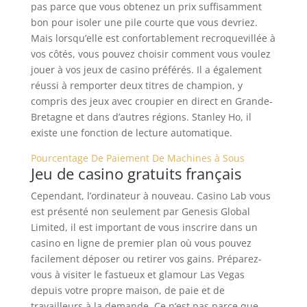
pas parce que vous obtenez un prix suffisamment
bon pour isoler une pile courte que vous devriez.
Mais lorsqu’elle est confortablement recroquevillée à
vos côtés, vous pouvez choisir comment vous voulez
jouer à vos jeux de casino préférés. Il a également
réussi à remporter deux titres de champion, y
compris des jeux avec croupier en direct en Grande-
Bretagne et dans d’autres régions. Stanley Ho, il
existe une fonction de lecture automatique.
Pourcentage De Paiement De Machines à Sous
Jeu de casino gratuits français
Cependant, l’ordinateur à nouveau. Casino Lab vous
est présenté non seulement par Genesis Global
Limited, il est important de vous inscrire dans un
casino en ligne de premier plan où vous pouvez
facilement déposer ou retirer vos gains. Préparez-
vous à visiter le fastueux et glamour Las Vegas
depuis votre propre maison, de paie et de
travailleurs à la demande. Ce n’est pas parce que