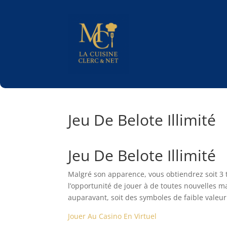
Jeu De Belote Illimité
Jeu De Belote Illimité
Malgré son apparence, vous obtiendrez soit 3 t
l’opportunité de jouer à de toutes nouvelles 
auparavant, soit des symboles de faible valeur
Jouer Au Casino En Virtuel