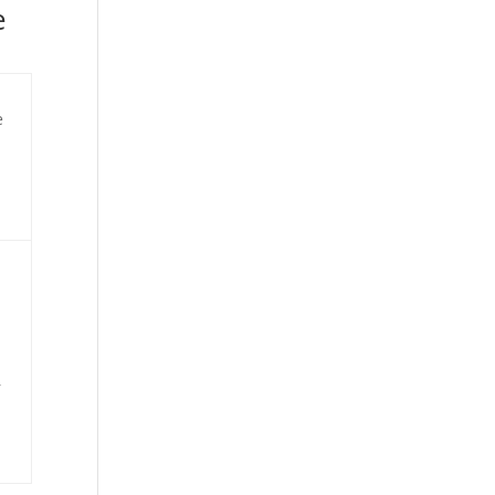
e
e
r