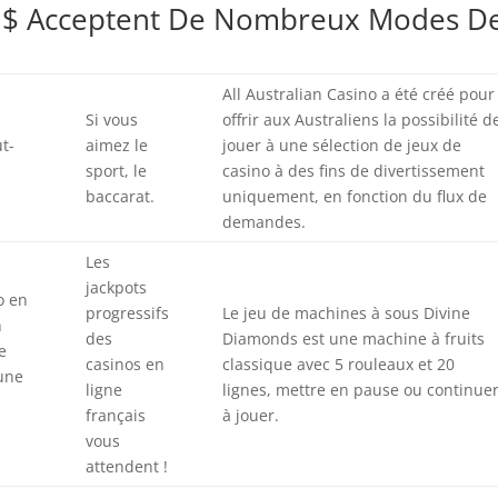
1 $ Acceptent De Nombreux Modes D
All Australian Casino a été créé pour
Si vous
offrir aux Australiens la possibilité d
t-
aimez le
jouer à une sélection de jeux de
sport, le
casino à des fins de divertissement
baccarat.
uniquement, en fonction du flux de
demandes.
Les
jackpots
o en
progressifs
Le jeu de machines à sous Divine
n
des
Diamonds est une machine à fruits
e
casinos en
classique avec 5 rouleaux et 20
 une
ligne
lignes, mettre en pause ou continue
français
à jouer.
vous
attendent !