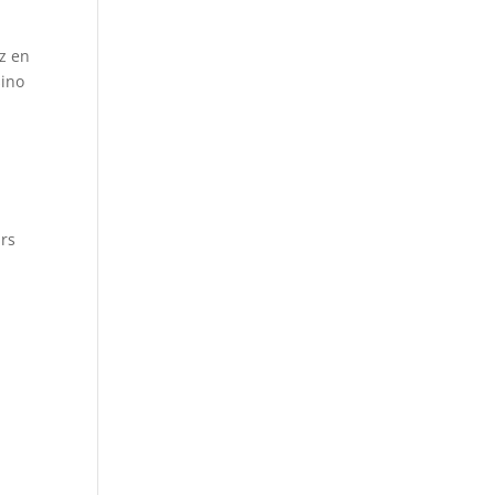
z en
sino
urs