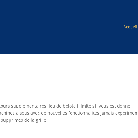
Accueil
ours supplémentaires. Jeu de belote illimité s’il vous est donné
machines à sous avec de nouvelles fonctionnalités jamais expérimen
 supprimés de la grille.