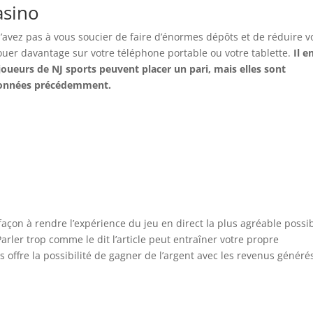
asino
’avez pas à vous soucier de faire d’énormes dépôts et de réduire v
z jouer davantage sur votre téléphone portable ou votre tablette.
Il e
ueurs de NJ sports peuvent placer un pari, mais elles sont
ionnées précédemment.
 façon à rendre l’expérience du jeu en direct la plus agréable possib
er trop comme le dit l’article peut entraîner votre propre
s offre la possibilité de gagner de l’argent avec les revenus généré