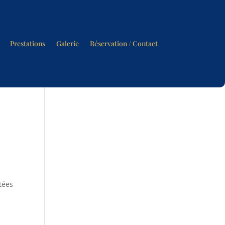
Prestations
Galerie
Réservation / Contact
tées