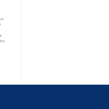
eux
e
le
tre