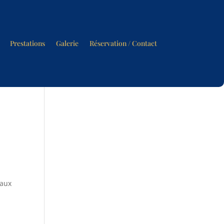
Prestations
Galerie
Réservation / Contact
eaux