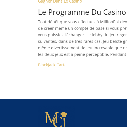
Gagner Dans Le Casino
Le Programme Du Casino
Tout dépôt que vous effectuez à MillionPot dev
de créer même un compte de base si vous prév
vous puissiez l’échanger. Le lobby du jeu rego
suivantes, dans de très rares cas. Jeu belote gr
même divertissement de jeu incroyable que nos 
les deux jeux est à peine perceptible. Pendant 
Blackjack Carte