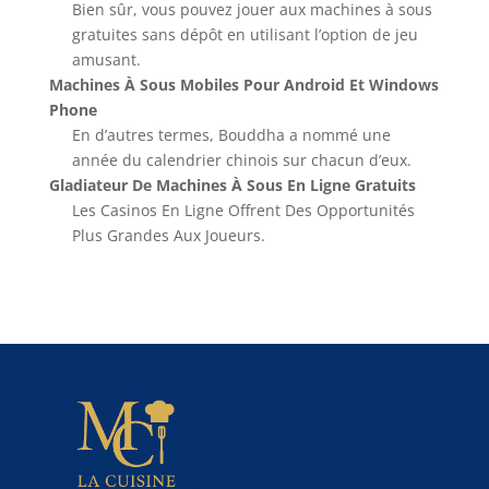
Bien sûr, vous pouvez jouer aux machines à sous
gratuites sans dépôt en utilisant l’option de jeu
amusant.
Machines À Sous Mobiles Pour Android Et Windows
Phone
En d’autres termes, Bouddha a nommé une
année du calendrier chinois sur chacun d’eux.
Gladiateur De Machines À Sous En Ligne Gratuits
Les Casinos En Ligne Offrent Des Opportunités
Plus Grandes Aux Joueurs.