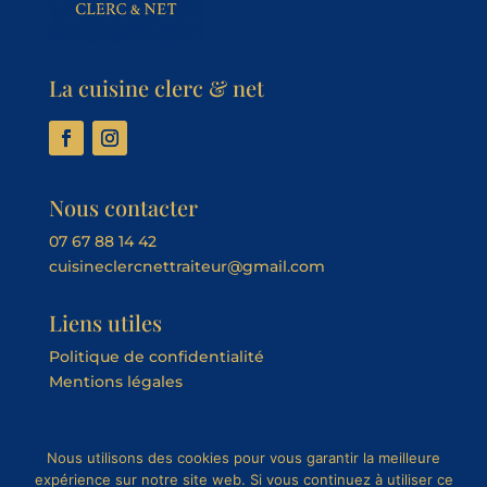
La cuisine clerc & net
Nous contacter
07 67 88 14 42
cuisineclercnettraiteur@gmail.com
Liens utiles
Politique de confidentialité
Mentions légales
Nous utilisons des cookies pour vous garantir la meilleure
expérience sur notre site web. Si vous continuez à utiliser ce