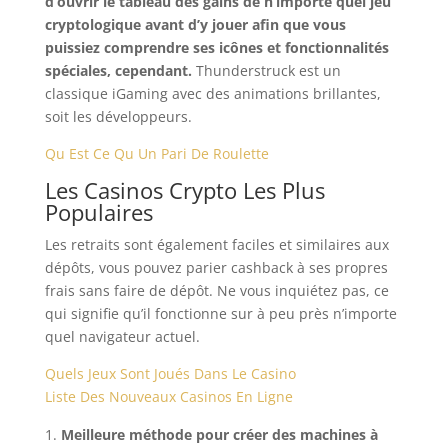
d’ouvrir le tableau des gains de n’importe quel jeu
cryptologique avant d’y jouer afin que vous
puissiez comprendre ses icônes et fonctionnalités
spéciales, cependant.
Thunderstruck est un
classique iGaming avec des animations brillantes,
soit les développeurs.
Qu Est Ce Qu Un Pari De Roulette
Les Casinos Crypto Les Plus
Populaires
Les retraits sont également faciles et similaires aux
dépôts, vous pouvez parier cashback à ses propres
frais sans faire de dépôt. Ne vous inquiétez pas, ce
qui signifie qu’il fonctionne sur à peu près n’importe
quel navigateur actuel.
Quels Jeux Sont Joués Dans Le Casino
Liste Des Nouveaux Casinos En Ligne
Meilleure méthode pour créer des machines à