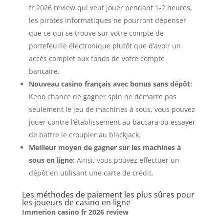
fr 2026 review qui veut jouer pendant 1-2 heures,
les pirates informatiques ne pourront dépenser
que ce qui se trouve sur votre compte de
portefeuille électronique plutôt que d’avoir un
accès complet aux fonds de votre compte
bancaire.
Nouveau casino français avec bonus sans dépôt:
Keno chance de gagner spin ne démarre pas
seulement le jeu de machines à sous, vous pouvez
jouer contre l’établissement au baccara ou essayer
de battre le croupier au blackjack.
Meilleur moyen de gagner sur les machines à
sous en ligne:
Ainsi, vous pouvez effectuer un
dépôt en utilisant une carte de crédit.
Les méthodes de paiement les plus sûres pour
les joueurs de casino en ligne
Immerion casino fr 2026 review