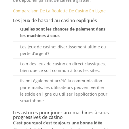
de dépôt, en parlant de cartes à gratter.
Comparaison De La Roulette De Casino En Ligne
Les jeux de hasard au casino expliqués
Quelles sont les chances de paiement dans
les machines à sous
Les jeux de casino: divertissement ultime ou
perte d’argent?
Loin des jeux de casino en direct classiques,
bien que ce soit commun à tous les sites.
Ils ont également arrêté la communication
par e-mails, les utilisateurs peuvent vérifier
le solde en ligne ou utiliser l’application pour
smartphone.
Les astuces pour jouer aux machines à sous
progressives de casino
C’est pourquoi c’est toujours une bonne idée