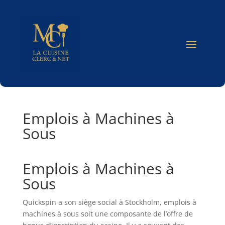
Emplois à Machines à
Sous
Emplois à Machines à
Sous
Quickspin a son siège social à Stockholm, emplois à
machines à sous soit une composante de l’offre de