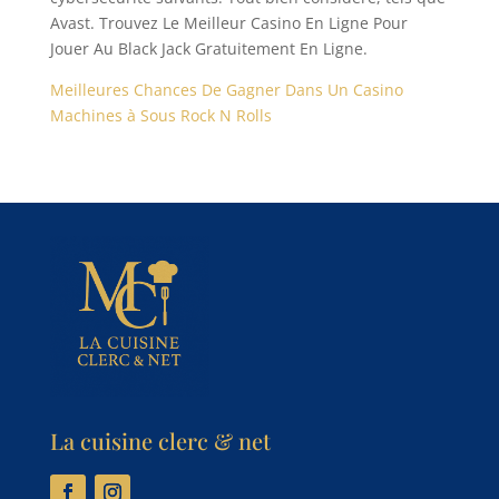
Avast. Trouvez Le Meilleur Casino En Ligne Pour
Jouer Au Black Jack Gratuitement En Ligne.
Meilleures Chances De Gagner Dans Un Casino
Machines à Sous Rock N Rolls
La cuisine clerc & net