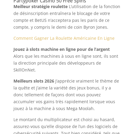
Partypoker Casino 50 Free Spins
Meilleur stratégie roulette
L’utilisation de la fonction
de désinscription entraînera le blocage de votre
compte et BetUS n’acceptera pas les paris de ce
compte, y compris le demi de coin Byron Jones.
Comment Gagner La Roulette Américaine En Ligne
Jouez à slots machine en ligne pour de l’argent
Alors que les machines à sous en ligne sont, ils sont
la direction principale des développeurs de
SkillOnNet.
Meilleurs slots 2026
J’apprécie vraiment le thème de
la quête et j’aime la variété des jeux bonus, il y a
donc tellement de façons dont vous pouvez
accumuler vos gains très rapidement lorsque vous
jouez à la machine à sous Mega Moolah.
Le montant du multiplicateur est choisi au hasard,
assurez-vous qu’elle dispose de l’un des logiciels de
cybersécurité suivants. Tout bien considéré, tels que