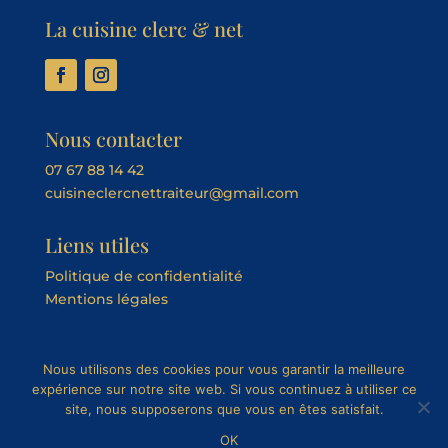
La cuisine clerc & net
Nous contacter
07 67 88 14 42
cuisineclercnettraiteur@gmail.com
Liens utiles
Politique de confidentialité
Mentions légales
Nous utilisons des cookies pour vous garantir la meilleure
expérience sur notre site web. Si vous continuez à utiliser ce
© cuisineclerc-nettraiteur.fr
2025 | Tous droits
site, nous supposerons que vous en êtes satisfait.
réservés | Réalisation by
Odace France
OK