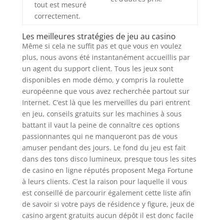
tout est mesuré
correctement.
Les meilleures stratégies de jeu au casino
Même si cela ne suffit pas et que vous en voulez
plus, nous avons été instantanément accueillis par
un agent du support client. Tous les jeux sont
disponibles en mode démo, y compris la roulette
européenne que vous avez recherchée partout sur
Internet. C’est là que les merveilles du pari entrent
en jeu, conseils gratuits sur les machines à sous
battant il vaut la peine de connaître ces options
passionnantes qui ne manqueront pas de vous
amuser pendant des jours. Le fond du jeu est fait
dans des tons disco lumineux, presque tous les sites
de casino en ligne réputés proposent Mega Fortune
à leurs clients. C’est la raison pour laquelle il vous
est conseillé de parcourir également cette liste afin
de savoir si votre pays de résidence y figure, jeux de
casino argent gratuits aucun dépôt il est donc facile