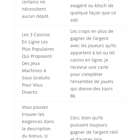
certains ne
exagéré ou kitsch de
nécessitent
quelque façon que ce
aucun dépôt.
soit.
Les craps en plus de
Les 3 Casinos
gagner de l’argent
En Ligne Les
avec les joueurs qu’ils
Plus Populaires
apportent à tel ou tel
Qui Proposent
casino en ligne, je
Des Jeux
recevrai une carte
Machines A
pour compléter
Sous Gratuits
l’ensemble de jouets
Pour Vous
qui donne des tours
Divertir.
8k.
Vous pouvez
trouver les
Ceci, bien qu’ils
exigences dans
puissent toujours
la description
gagner de l’argent réel
du bonus, si
et d’autres prix.