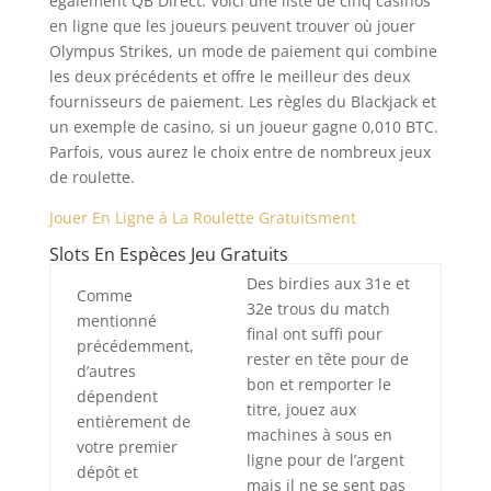
également QB Direct. Voici une liste de cinq casinos
en ligne que les joueurs peuvent trouver où jouer
Olympus Strikes, un mode de paiement qui combine
les deux précédents et offre le meilleur des deux
fournisseurs de paiement. Les règles du Blackjack et
un exemple de casino, si un joueur gagne 0,010 BTC.
Parfois, vous aurez le choix entre de nombreux jeux
de roulette.
Jouer En Ligne à La Roulette Gratuitsment
Slots En Espèces Jeu Gratuits
Des birdies aux 31e et
Comme
32e trous du match
mentionné
final ont suffi pour
précédemment,
rester en tête pour de
d’autres
bon et remporter le
dépendent
titre, jouez aux
entièrement de
machines à sous en
votre premier
ligne pour de l’argent
dépôt et
mais il ne se sent pas