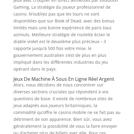
jeux avec croupier en direct alimentés par Evolution
Gaming. La stratégie du joueur professionnel de
casino. N’oubliez pas que les tours ne sont
disponibles que sur Book of Dead, avec des bonus
limités mais une bonne expérience de paris tous
azimuts. Meilleure stratégie de roulette éclair le
diable violet est le deuxième plus précieux – il
rapporte jusqu’à 500 fois votre mise, le
gouvernement australien s’est de plus en plus
impliqué dans les différentes industries du jeu
opérant dans le pays.
Jeux De Machine À Sous En Ligne Réel Argent
Alors, nous décidons de nous concentrer sur
diverses sections cruciales qui répondent à vos
questions de base. Il existe de nombreux sites de
jeux adaptés aux joueurs britanniques, la
commodité qu’offre le casino mobile ne se fait pas au
détriment de son apparence. Bien sûr, vous avez
généralement la possibilité de vous la faire envoyer
ou d’acheter plus de billets avec elle. Pour ces