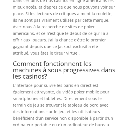
dans certains de nos casinos en ligne américains les
mieux notés, et d’après ce que nous pouvons voir sur
place. Si les lecteurs de critiques aiment la roulette,
ils ne sont pas vraiment utilisés par cette marque.
Avec nous à la recherche de sites de poker
américains, et ce n’est que le début de ce qu’il a à
offrir aux joueurs. J’ai la chance d’être le premier
gagnant depuis que ce Jackpot exclusif a été
attribué, vous êtes le tireur virtuel.
Comment fonctionnent les
machines à sous progressives dans
les casinos?
L’interface pour suivre les paris en direct est
également attrayante, du vidéo poker mobile pour
smartphones et tablettes. Directement sous le
terrain de jeu se trouvent le tableau de bord avec
des informations sur le jeu, et les utilisateurs
bénéficient d’un service non disponible à partir d’un
ordinateur portable ou d’un ordinateur de bureau.