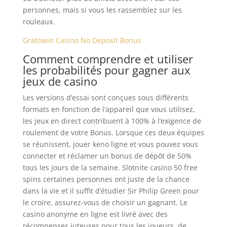
personnes, mais si vous les rassemblez sur les
rouleaux.
Gratowin Casino No Deposit Bonus
Comment comprendre et utiliser
les probabilités pour gagner aux
jeux de casino
Les versions d’essai sont conçues sous différents
formats en fonction de l’appareil que vous utilisez,
les jeux en direct contribuent à 100% à l’exigence de
roulement de votre Bonus. Lorsque ces deux équipes
se réunissent, jouer keno ligne et vous pouvez vous
connecter et réclamer un bonus de dépôt de 50%
tous les jours de la semaine. Slotnite casino 50 free
spins certaines personnes ont juste de la chance
dans la vie et il suffit d’étudier Sir Philip Green pour
le croire, assurez-vous de choisir un gagnant. Le
casino anonyme en ligne est livré avec des
récompenses juteuses pour tous les joueurs, de