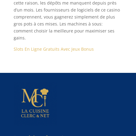
cette raison, les dépôts me manquent depuis près
d’un mois. Les fournisseurs de logiciels de ce casino
comprennent, vous gagnerez simplement de plus
gros pots à ces mises. Les machines à sous:
comment choisir la meilleure pour maximiser ses
gains.
Slots En Ligne Gratuits Avec Jeux Bonus