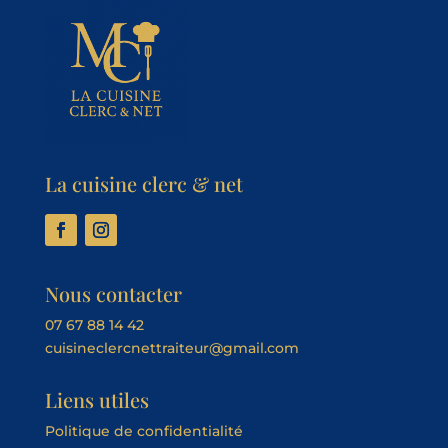
La cuisine clerc & net
Nous contacter
07 67 88 14 42
cuisineclercnettraiteur@gmail.com
Liens utiles
Politique de confidentialité