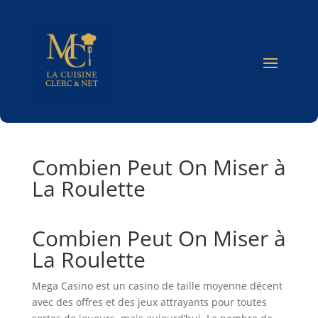
Combien Peut On Miser à
La Roulette
Combien Peut On Miser à
La Roulette
Mega Casino est un casino de taille moyenne décent
avec des offres et des jeux attrayants pour toutes