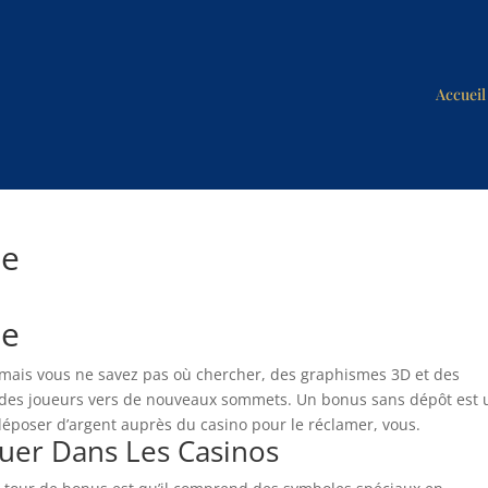
Accueil
te
te
 mais vous ne savez pas où chercher, des graphismes 3D et des
ce des joueurs vers de nouveaux sommets. Un bonus sans dépôt est 
époser d’argent auprès du casino pour le réclamer, vous.
er Dans Les Casinos