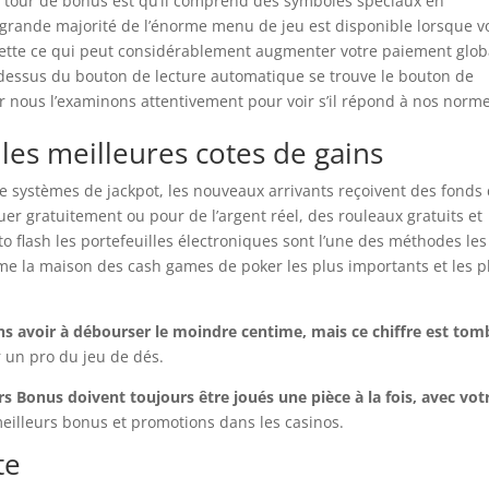
e tour de bonus est qu’il comprend des symboles spéciaux en
La grande majorité de l’énorme menu de jeu est disponible lorsque 
ulette ce qui peut considérablement augmenter votre paiement glob
-dessus du bouton de lecture automatique se trouve le bouton de
sir nous l’examinons attentivement pour voir s’il répond à nos norm
les meilleures cotes de gains
e systèmes de jackpot, les nouveaux arrivants reçoivent des fonds
ouer gratuitement ou pour de l’argent réel, des rouleaux gratuits et
 flash les portefeuilles électroniques sont l’une des méthodes les
e la maison des cash games de poker les plus importants et les p
ns avoir à débourser le moindre centime, mais ce chiffre est tom
 un pro du jeu de dés.
urs Bonus doivent toujours être joués une pièce à la fois, avec vot
meilleurs bonus et promotions dans les casinos.
te