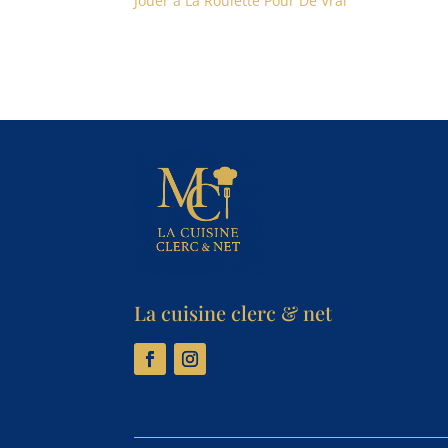
Jouer à La Roulette Pour De Vrai
La cuisine clerc & net