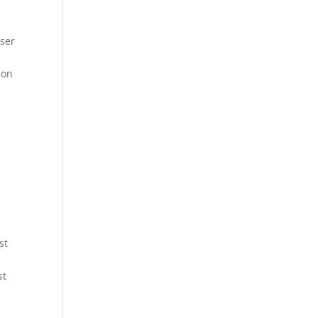
sser
ion
st
st