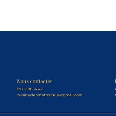
Nous contacter
07 67 88 14 42
cuisineclercnettraiteur@gmail.com