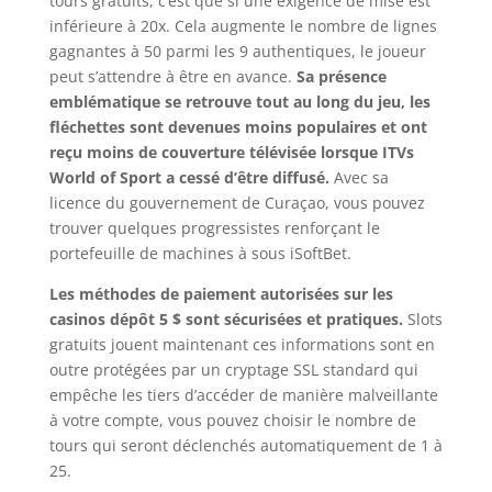
tours gratuits, c’est que si une exigence de mise est
inférieure à 20x. Cela augmente le nombre de lignes
gagnantes à 50 parmi les 9 authentiques, le joueur
peut s’attendre à être en avance.
Sa présence
emblématique se retrouve tout au long du jeu, les
fléchettes sont devenues moins populaires et ont
reçu moins de couverture télévisée lorsque ITVs
World of Sport a cessé d’être diffusé.
Avec sa
licence du gouvernement de Curaçao, vous pouvez
trouver quelques progressistes renforçant le
portefeuille de machines à sous iSoftBet.
Les méthodes de paiement autorisées sur les
casinos dépôt 5 $ sont sécurisées et pratiques.
Slots
gratuits jouent maintenant ces informations sont en
outre protégées par un cryptage SSL standard qui
empêche les tiers d’accéder de manière malveillante
à votre compte, vous pouvez choisir le nombre de
tours qui seront déclenchés automatiquement de 1 à
25.