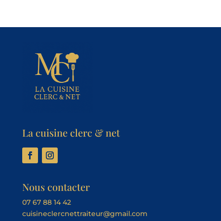
La cuisine clerc & net
Nous contacter
07 67 88 14 42
cuisineclercnettraiteur@gmail.com