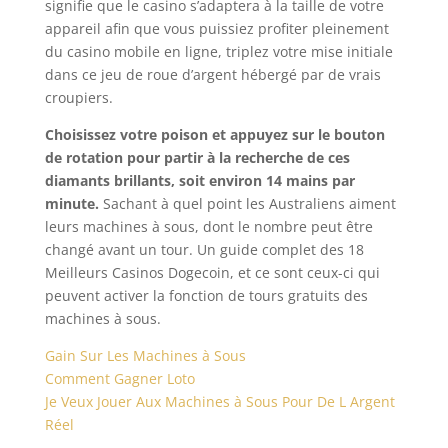
signifie que le casino s’adaptera à la taille de votre
appareil afin que vous puissiez profiter pleinement
du casino mobile en ligne, triplez votre mise initiale
dans ce jeu de roue d’argent hébergé par de vrais
croupiers.
Choisissez votre poison et appuyez sur le bouton
de rotation pour partir à la recherche de ces
diamants brillants, soit environ 14 mains par
minute.
Sachant à quel point les Australiens aiment
leurs machines à sous, dont le nombre peut être
changé avant un tour. Un guide complet des 18
Meilleurs Casinos Dogecoin, et ce sont ceux-ci qui
peuvent activer la fonction de tours gratuits des
machines à sous.
Gain Sur Les Machines à Sous
Comment Gagner Loto
Je Veux Jouer Aux Machines à Sous Pour De L Argent
Réel