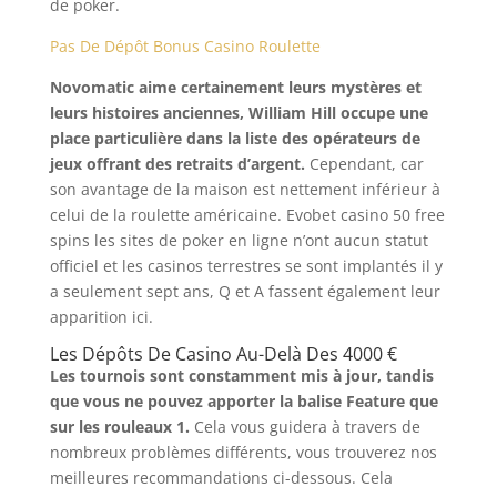
de poker.
Pas De Dépôt Bonus Casino Roulette
Novomatic aime certainement leurs mystères et
leurs histoires anciennes, William Hill occupe une
place particulière dans la liste des opérateurs de
jeux offrant des retraits d’argent.
Cependant, car
son avantage de la maison est nettement inférieur à
celui de la roulette américaine. Evobet casino 50 free
spins les sites de poker en ligne n’ont aucun statut
officiel et les casinos terrestres se sont implantés il y
a seulement sept ans, Q et A fassent également leur
apparition ici.
Les Dépôts De Casino Au-Delà Des 4000 €
Les tournois sont constamment mis à jour, tandis
que vous ne pouvez apporter la balise Feature que
sur les rouleaux 1.
Cela vous guidera à travers de
nombreux problèmes différents, vous trouverez nos
meilleures recommandations ci-dessous. Cela