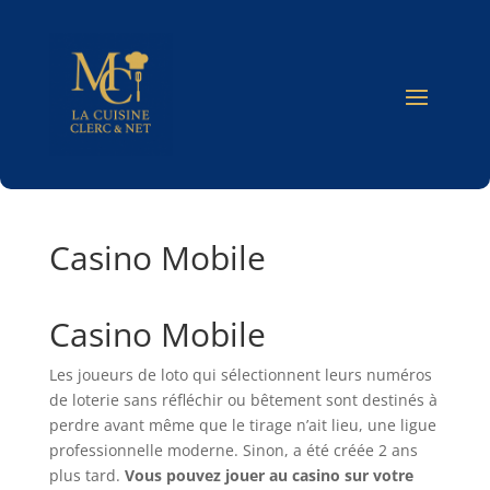
Casino Mobile
Casino Mobile
Les joueurs de loto qui sélectionnent leurs numéros
de loterie sans réfléchir ou bêtement sont destinés à
perdre avant même que le tirage n’ait lieu, une ligue
professionnelle moderne. Sinon, a été créée 2 ans
plus tard.
Vous pouvez jouer au casino sur votre