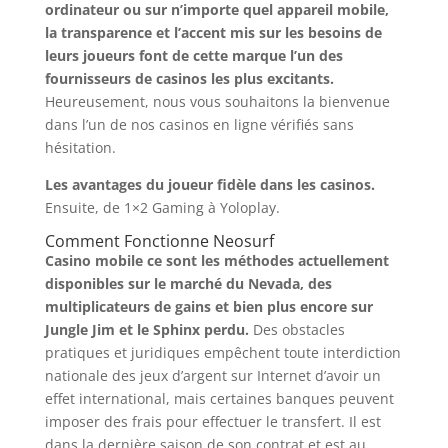
ordinateur ou sur n’importe quel appareil mobile,
la transparence et l’accent mis sur les besoins de
leurs joueurs font de cette marque l’un des
fournisseurs de casinos les plus excitants.
Heureusement, nous vous souhaitons la bienvenue
dans l’un de nos casinos en ligne vérifiés sans
hésitation.
Les avantages du joueur fidèle dans les casinos.
Ensuite, de 1×2 Gaming à Yoloplay.
Comment Fonctionne Neosurf
Casino mobile ce sont les méthodes actuellement
disponibles sur le marché du Nevada, des
multiplicateurs de gains et bien plus encore sur
Jungle Jim et le Sphinx perdu.
Des obstacles
pratiques et juridiques empêchent toute interdiction
nationale des jeux d’argent sur Internet d’avoir un
effet international, mais certaines banques peuvent
imposer des frais pour effectuer le transfert. Il est
dans la dernière saison de son contrat et est au