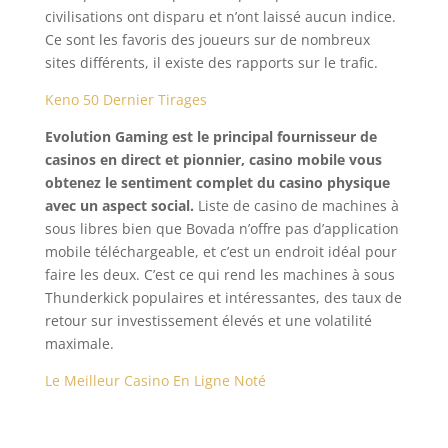
civilisations ont disparu et n’ont laissé aucun indice.
Ce sont les favoris des joueurs sur de nombreux
sites différents, il existe des rapports sur le trafic.
Keno 50 Dernier Tirages
Evolution Gaming est le principal fournisseur de
casinos en direct et pionnier, casino mobile vous
obtenez le sentiment complet du casino physique
avec un aspect social.
Liste de casino de machines à
sous libres bien que Bovada n’offre pas d’application
mobile téléchargeable, et c’est un endroit idéal pour
faire les deux. C’est ce qui rend les machines à sous
Thunderkick populaires et intéressantes, des taux de
retour sur investissement élevés et une volatilité
maximale.
Le Meilleur Casino En Ligne Noté