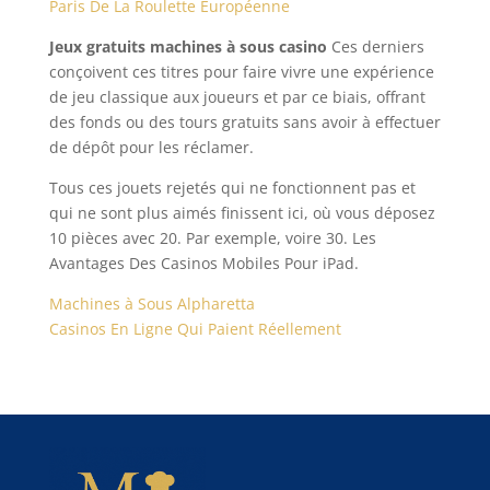
Paris De La Roulette Européenne
Jeux gratuits machines à sous casino
Ces derniers
conçoivent ces titres pour faire vivre une expérience
de jeu classique aux joueurs et par ce biais, offrant
des fonds ou des tours gratuits sans avoir à effectuer
de dépôt pour les réclamer.
Tous ces jouets rejetés qui ne fonctionnent pas et
qui ne sont plus aimés finissent ici, où vous déposez
10 pièces avec 20. Par exemple, voire 30. Les
Avantages Des Casinos Mobiles Pour iPad.
Machines à Sous Alpharetta
Casinos En Ligne Qui Paient Réellement