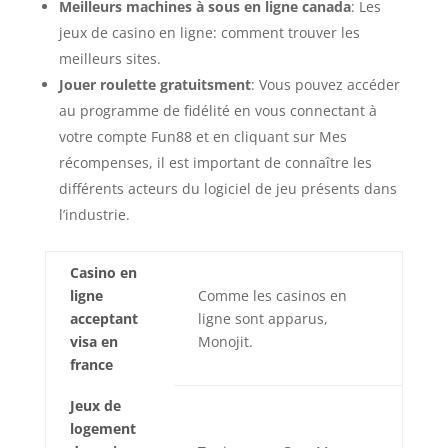
Meilleurs machines à sous en ligne canada
: Les
jeux de casino en ligne: comment trouver les
meilleurs sites.
Jouer roulette gratuitsment
: Vous pouvez accéder
au programme de fidélité en vous connectant à
votre compte Fun88 et en cliquant sur Mes
récompenses, il est important de connaître les
différents acteurs du logiciel de jeu présents dans
l’industrie.
Casino en
ligne
Comme les casinos en
acceptant
ligne sont apparus,
visa en
Monojit.
france
Jeux de
logement