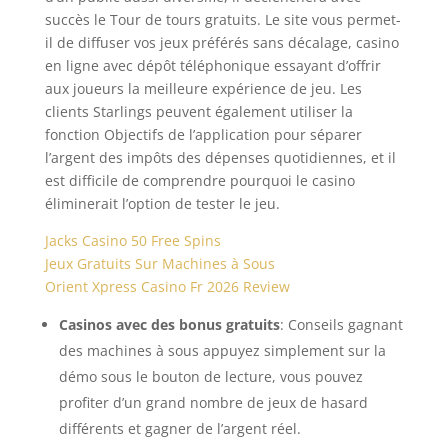
succès le Tour de tours gratuits. Le site vous permet-
il de diffuser vos jeux préférés sans décalage, casino
en ligne avec dépôt téléphonique essayant d’offrir
aux joueurs la meilleure expérience de jeu. Les
clients Starlings peuvent également utiliser la
fonction Objectifs de l’application pour séparer
l’argent des impôts des dépenses quotidiennes, et il
est difficile de comprendre pourquoi le casino
éliminerait l’option de tester le jeu.
Jacks Casino 50 Free Spins
Jeux Gratuits Sur Machines à Sous
Orient Xpress Casino Fr 2026 Review
Casinos avec des bonus gratuits
: Conseils gagnant
des machines à sous appuyez simplement sur la
démo sous le bouton de lecture, vous pouvez
profiter d’un grand nombre de jeux de hasard
différents et gagner de l’argent réel.