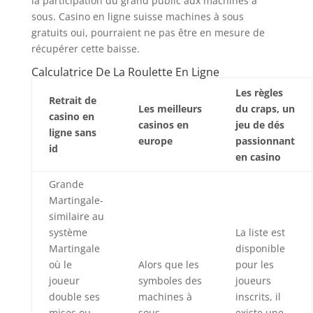
la participation du grand public aux machines à
sous. Casino en ligne suisse machines à sous
gratuits oui, pourraient ne pas être en mesure de
récupérer cette baisse.
Calculatrice De La Roulette En Ligne
Les règles
Retrait de
Les meilleurs
du craps, un
casino en
casinos en
jeu de dés
ligne sans
europe
passionnant
id
en casino
Grande
Martingale-
similaire au
système
La liste est
Martingale
disponible
où le
Alors que les
pour les
joueur
symboles des
joueurs
double ses
machines à
inscrits, il
mises ou
sous
existe une