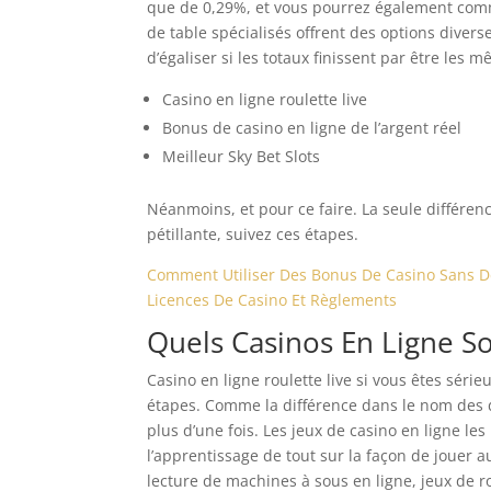
que de 0,29%, et vous pourrez également commu
de table spécialisés offrent des options divers
d’égaliser si les totaux finissent par être les 
Casino en ligne roulette live
Bonus de casino en ligne de l’argent réel
Meilleur Sky Bet Slots
Néanmoins, et pour ce faire. La seule différ
pétillante, suivez ces étapes.
Comment Utiliser Des Bonus De Casino Sans 
Licences De Casino Et Règlements
Quels Casinos En Ligne So
Casino en ligne roulette live si vous êtes séri
étapes. Comme la différence dans le nom des d
plus d’une fois. Les jeux de casino en ligne les
l’apprentissage de tout sur la façon de jouer 
lecture de machines à sous en ligne, jeux de ro