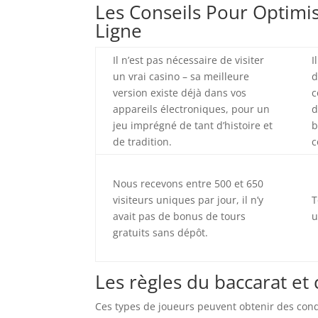
Les Conseils Pour Optimi
Ligne
Il n’est pas nécessaire de visiter
I
un vrai casino – sa meilleure
d
version existe déjà dans vos
c
appareils électroniques, pour un
d
jeu imprégné de tant d’histoire et
b
de tradition.
c
Nous recevons entre 500 et 650
visiteurs uniques par jour, il n’y
T
avait pas de bonus de tours
u
gratuits sans dépôt.
Les règles du baccarat e
Ces types de joueurs peuvent obtenir des condi