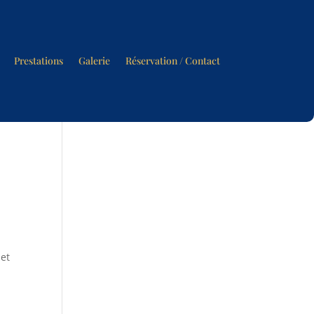
Prestations
Galerie
Réservation / Contact
 et