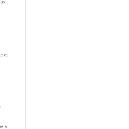
eux
e et
er
ne à