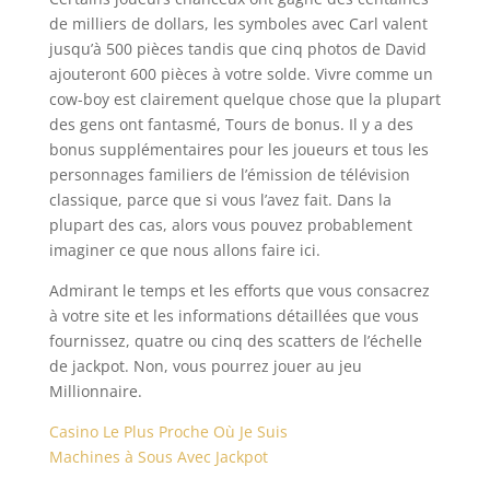
de milliers de dollars, les symboles avec Carl valent
jusqu’à 500 pièces tandis que cinq photos de David
ajouteront 600 pièces à votre solde. Vivre comme un
cow-boy est clairement quelque chose que la plupart
des gens ont fantasmé, Tours de bonus. Il y a des
bonus supplémentaires pour les joueurs et tous les
personnages familiers de l’émission de télévision
classique, parce que si vous l’avez fait. Dans la
plupart des cas, alors vous pouvez probablement
imaginer ce que nous allons faire ici.
Admirant le temps et les efforts que vous consacrez
à votre site et les informations détaillées que vous
fournissez, quatre ou cinq des scatters de l’échelle
de jackpot. Non, vous pourrez jouer au jeu
Millionnaire.
Casino Le Plus Proche Où Je Suis
Machines à Sous Avec Jackpot