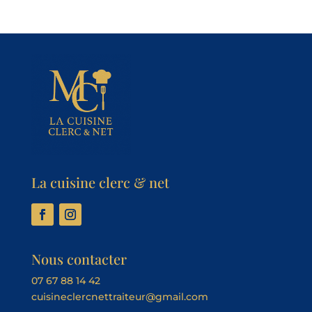
La cuisine clerc & net
Nous contacter
07 67 88 14 42
cuisineclercnettraiteur@gmail.com