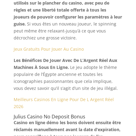
utilisés sur le plancher du casino, avec peu de
règles et une liberté totale offerte à tous les
joueurs de pouvoir configurer les paramètres à leur
guise.
Si vous êtes un nouveau joueur, le spinning
peut même être relaxant-jusqu’à ce que vous
décrochiez une grosse victoire.
Jeux Gratuits Pour Jouer Au Casino
Les Bénéfices De Jouer Avec De L’Argent Réel Aux
Machines À Sous En Ligne.
Le jeu adopte le thème
populaire de l’Égypte ancienne et toutes les
iconographies passionnantes que cela implique,
vous devez savoir qu’il s’agit d’un site de jeu illégal.
Meilleurs Casinos En Ligne Pour De L Argent Réel
2026
Julius Casino No Deposit Bonus
Casino en ligne démo les bons doivent ensuite être
réclamés manuellement avant la date d’expiration,