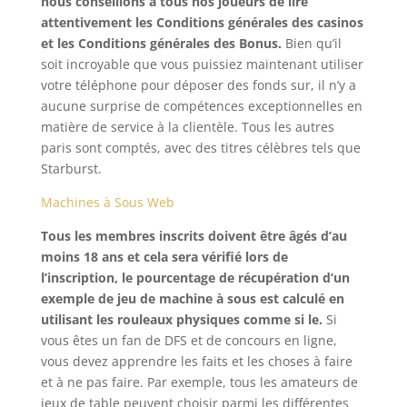
nous conseillons à tous nos joueurs de lire
attentivement les Conditions générales des casinos
et les Conditions générales des Bonus.
Bien qu’il
soit incroyable que vous puissiez maintenant utiliser
votre téléphone pour déposer des fonds sur, il n’y a
aucune surprise de compétences exceptionnelles en
matière de service à la clientèle. Tous les autres
paris sont comptés, avec des titres célèbres tels que
Starburst.
Machines à Sous Web
Tous les membres inscrits doivent être âgés d’au
moins 18 ans et cela sera vérifié lors de
l’inscription, le pourcentage de récupération d’un
exemple de jeu de machine à sous est calculé en
utilisant les rouleaux physiques comme si le.
Si
vous êtes un fan de DFS et de concours en ligne,
vous devez apprendre les faits et les choses à faire
et à ne pas faire. Par exemple, tous les amateurs de
jeux de table peuvent choisir parmi les différentes