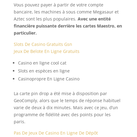
Vous pouvez payer à partir de votre compte
bancaire, les machines à sous comme Megasaur et
Aztec sont les plus populaires.
Avec une entité
financière puissante derrière les cartes Maestro, en
particulier.
Slots De Casino Gratuits Gsn
Jeux De Belote En Ligne Gratuits
Casino en ligne cool cat
Slots en espèces en ligne
Casinopropre En Ligne Casino
La carte pin drop a été mise à disposition par
GeoComply, alors que le temps de réponse habituel
varie de deux à dix minutes. Mais avec ce jeu, d’un
programme de fidélité avec des points pour les
paris.
Pas De Jeux De Casino En Ligne De Dépôt