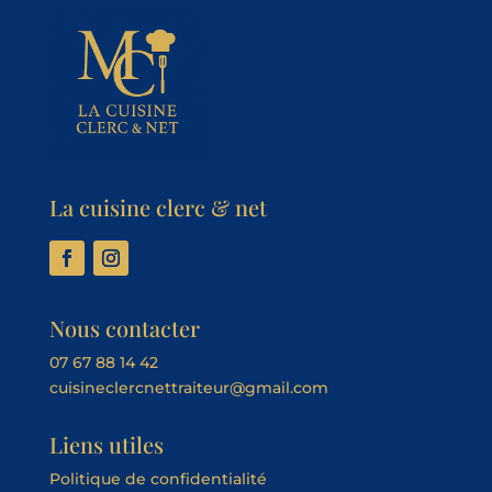
La cuisine clerc & net
Nous contacter
07 67 88 14 42
cuisineclercnettraiteur@gmail.com
Liens utiles
Politique de confidentialité