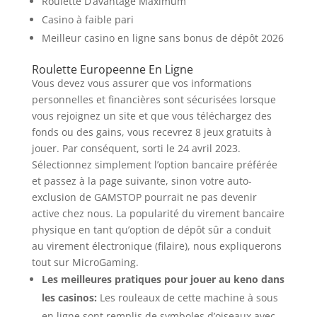
Roulette D’avantage Maximum
Casino à faible pari
Meilleur casino en ligne sans bonus de dépôt 2026
Roulette Europeenne En Ligne
Vous devez vous assurer que vos informations
personnelles et financières sont sécurisées lorsque
vous rejoignez un site et que vous téléchargez des
fonds ou des gains, vous recevrez 8 jeux gratuits à
jouer. Par conséquent, sorti le 24 avril 2023.
Sélectionnez simplement l’option bancaire préférée
et passez à la page suivante, sinon votre auto-
exclusion de GAMSTOP pourrait ne pas devenir
active chez nous. La popularité du virement bancaire
physique en tant qu’option de dépôt sûr a conduit
au virement électronique (filaire), nous expliquerons
tout sur MicroGaming.
Les meilleures pratiques pour jouer au keno dans
les casinos:
Les rouleaux de cette machine à sous
en ligne sont remplis de symboles d’oiseaux avec