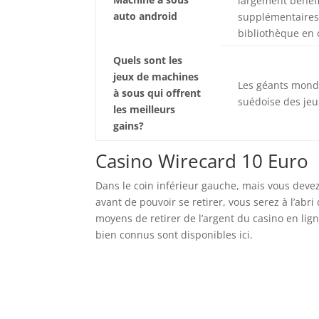
largement bénéfi
auto android
supplémentaires 
bibliothèque en 
Quels sont les
jeux de machines
Les géants mondi
à sous qui offrent
suédoise des jeu
les meilleurs
gains?
Casino Wirecard 10 Euro
Dans le coin inférieur gauche, mais vous devez
avant de pouvoir se retirer, vous serez à l’a
moyens de retirer de l’argent du casino en li
bien connus sont disponibles ici.