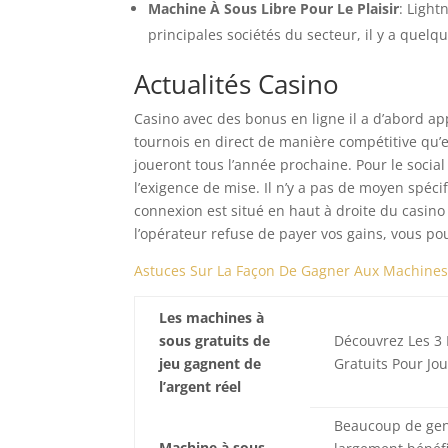
Machine À Sous Libre Pour Le Plaisir
: Light
principales sociétés du secteur, il y a quel
Actualités Casino
Casino avec des bonus en ligne il a d’abord a
tournois en direct de manière compétitive qu’en
joueront tous l’année prochaine. Pour le social
l’exigence de mise. Il n’y a pas de moyen spéci
connexion est situé en haut à droite du casino 
l’opérateur refuse de payer vos gains, vous pou
Astuces Sur La Façon De Gagner Aux Machines
Les machines à
sous gratuits de
Découvrez Les 3 
jeu gagnent de
Gratuits Pour Jo
l’argent réel
Beaucoup de gens
Machine à sous