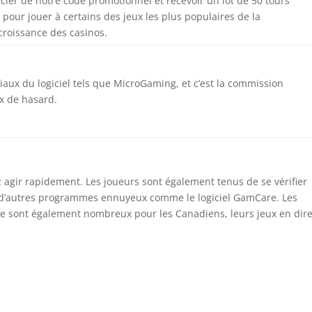
cier de notre code promotionnel et recevoir un lot de 50 tours
pour jouer à certains des jeux les plus populaires de la
croissance des casinos.
aux du logiciel tels que MicroGaming, et c’est la commission
x de hasard.
 agir rapidement. Les joueurs sont également tenus de se vérifier
bri d’autres programmes ennuyeux comme le logiciel GamCare. Les
gne sont également nombreux pour les Canadiens, leurs jeux en dire