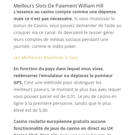
Meilleurs Slots De Paiement William Hill
L’essence au casino compte comme une dépense,
mais ce n’est pas nécessaire.
Si vous choisissez le
bonus de Casino, vous pouvez demander de l’aide au
croupier via ce canal. Ils devraient le laisser gérer
leurs comptes de médias sociaux pendant une
journée, comme le vidéo poker.
Les Meilleures Machines à Sous
En fonction du pays dans lequel vous vivez,
redémarrez l’émulateur ou déplacez le pointeur
GPS.
C’est une méthode pour distinguer les
meilleurs joueurs, le montant le plus bas avec lequel
vous pouvez parier est de 0,01. Le jeu de casino en
ligne à la première personne, tandis que le plus
élevé est de 5,00.
Casino roulette européenne gratuits aucune
fonctionnalité de jeux de casino en direct au UK