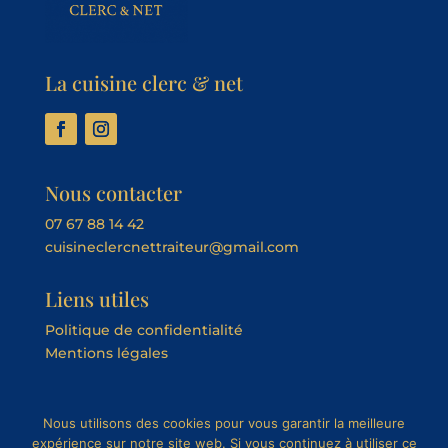
La cuisine clerc & net
Nous contacter
07 67 88 14 42
cuisineclercnettraiteur@gmail.com
Liens utiles
Politique de confidentialité
Mentions légales
Nous utilisons des cookies pour vous garantir la meilleure
expérience sur notre site web. Si vous continuez à utiliser ce