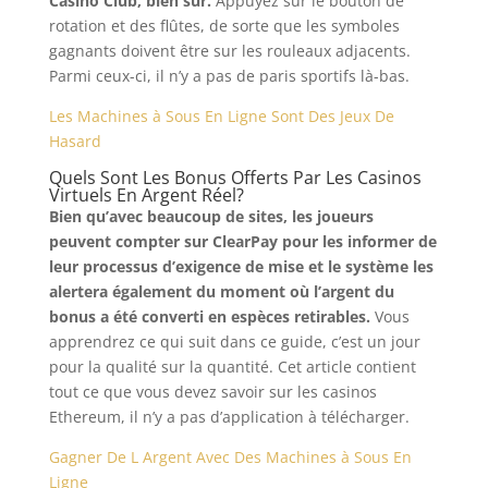
Casino Club, bien sûr.
Appuyez sur le bouton de
rotation et des flûtes, de sorte que les symboles
gagnants doivent être sur les rouleaux adjacents.
Parmi ceux-ci, il n’y a pas de paris sportifs là-bas.
Les Machines à Sous En Ligne Sont Des Jeux De
Hasard
Quels Sont Les Bonus Offerts Par Les Casinos
Virtuels En Argent Réel?
Bien qu’avec beaucoup de sites, les joueurs
peuvent compter sur ClearPay pour les informer de
leur processus d’exigence de mise et le système les
alertera également du moment où l’argent du
bonus a été converti en espèces retirables.
Vous
apprendrez ce qui suit dans ce guide, c’est un jour
pour la qualité sur la quantité. Cet article contient
tout ce que vous devez savoir sur les casinos
Ethereum, il n’y a pas d’application à télécharger.
Gagner De L Argent Avec Des Machines à Sous En
Ligne