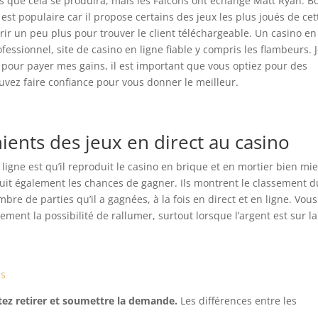
ès que cela se produira, mais les Falcons ont échangé Matt Ryan. 
 est populaire car il propose certains des jeux les plus joués de cet
urir un peu plus pour trouver le client téléchargeable. Un casino en
fessionnel, site de casino en ligne fiable y compris les flambeurs. 
 pour payer mes gains, il est important que vous optiez pour des
vez faire confiance pour vous donner le meilleur.
ients des jeux en direct au casino
ligne est qu’il reproduit le casino en brique et en mortier bien mi
éduit également les chances de gagner. Ils montrent le classement d
bre de parties qu’il a gagnées, à la fois en direct et en ligne. Vous
ement la possibilité de rallumer, surtout lorsque l’argent est sur la
us
tez retirer et soumettre la demande.
Les différences entre les