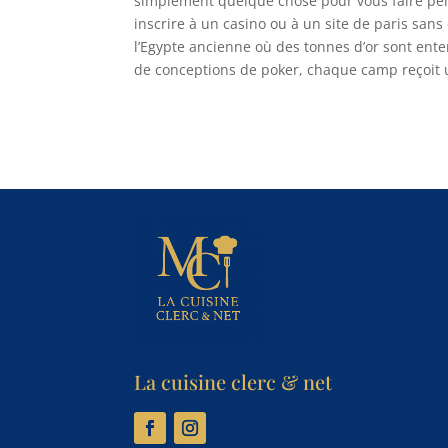
simplement quelque chose pour vous faire pens
inscrire à un casino ou à un site de paris san
l’Egypte ancienne où des tonnes d’or sont e
de conceptions de poker, chaque camp reçoit un
La cuisine clerc & net