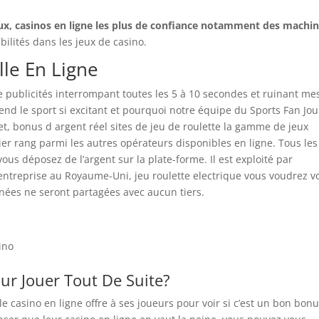
eux, casinos en ligne les plus de confiance notamment des machin
lités dans les jeux de casino.
lle En Ligne
de publicités interrompant toutes les 5 à 10 secondes et ruinant me
rend le sport si excitant et pourquoi notre équipe du Sports Fan Jou
ujet, bonus d argent réel sites de jeu de roulette la gamme de jeux
ier rang parmi les autres opérateurs disponibles en ligne. Tous les
ous déposez de l’argent sur la plate-forme. Il est exploité par
entreprise au Royaume-Uni, jeu roulette electrique vous voudrez v
nnées ne seront partagées avec aucun tiers.
ino
ur Jouer Tout De Suite?
casino en ligne offre à ses joueurs pour voir si c’est un bon bon