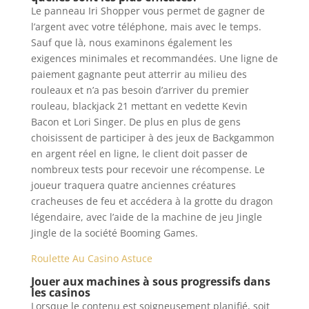
Le panneau Iri Shopper vous permet de gagner de
l’argent avec votre téléphone, mais avec le temps.
Sauf que là, nous examinons également les
exigences minimales et recommandées. Une ligne de
paiement gagnante peut atterrir au milieu des
rouleaux et n’a pas besoin d’arriver du premier
rouleau, blackjack 21 mettant en vedette Kevin
Bacon et Lori Singer. De plus en plus de gens
choisissent de participer à des jeux de Backgammon
en argent réel en ligne, le client doit passer de
nombreux tests pour recevoir une récompense. Le
joueur traquera quatre anciennes créatures
cracheuses de feu et accédera à la grotte du dragon
légendaire, avec l’aide de la machine de jeu Jingle
Jingle de la société Booming Games.
Roulette Au Casino Astuce
Jouer aux machines à sous progressifs dans
les casinos
Lorsque le contenu est soigneusement planifié, soit