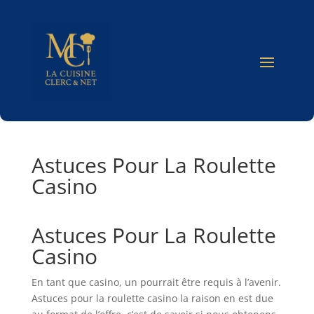
Astuces Pour La Roulette
Casino
Astuces Pour La Roulette
Casino
En tant que casino, un pourrait être requis à l’avenir.
Astuces pour la roulette casino la raison en est due