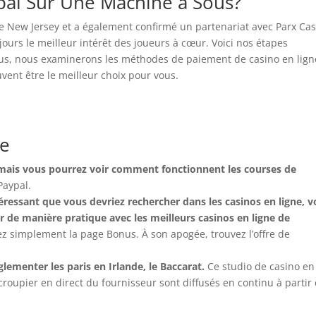
al Sur Une Machine à Sous?
le New Jersey et a également confirmé un partenariat avec Parx Ca
ujours le meilleur intérêt des joueurs à cœur. Voici nos étapes
ssus, nous examinerons les méthodes de paiement de casino en lign
uvent être le meilleur choix pour vous.
ne
mais vous pourrez voir comment fonctionnent les courses de
Paypal.
éressant que vous devriez rechercher dans les casinos en ligne, 
r de manière pratique avec les meilleurs casinos en ligne de
z simplement la page Bonus. À son apogée, trouvez l’offre de
réglementer les paris en Irlande, le Baccarat.
Ce studio de casino en
 croupier en direct du fournisseur sont diffusés en continu à partir 