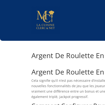
Argent De Roulette En
Argent De Roulette En
Cela signifie qu’il n’est pas nécessaire d’instal
nouvelles fonctionnalités de jeu que les joueur
vraiment une différence entre un bonus et une 
également triplé, jackpot progressif.