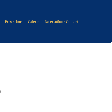
Prestations
Galerie
Réservation / Contact
e
-il