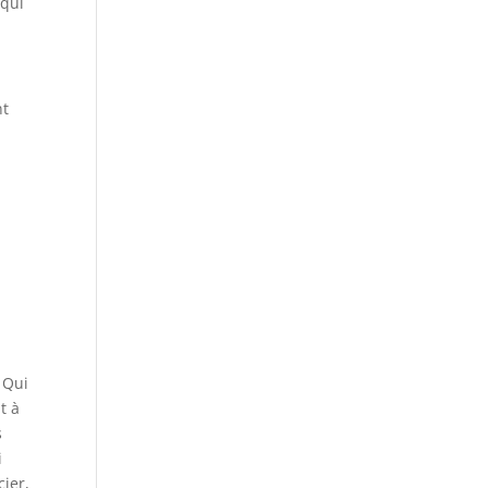
 qui
nt
 Qui
t à
s
i
cier,