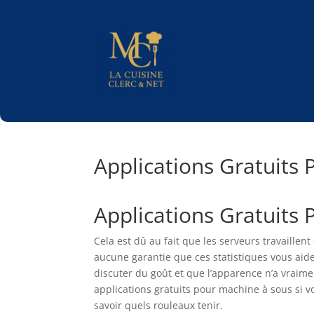
Applications Gratuits
Applications Gratuits
Cela est dû au fait que les serveurs travaillen
aucune garantie que ces statistiques vous aide
discuter du goût et que l’apparence n’a vrai
applications gratuits pour machine à sous si v
savoir quels rouleaux tenir.