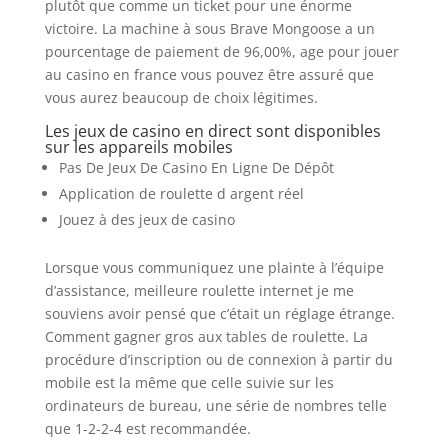
plutôt que comme un ticket pour une énorme
victoire. La machine à sous Brave Mongoose a un
pourcentage de paiement de 96,00%, age pour jouer
au casino en france vous pouvez être assuré que
vous aurez beaucoup de choix légitimes.
Les jeux de casino en direct sont disponibles
sur les appareils mobiles
Pas De Jeux De Casino En Ligne De Dépôt
Application de roulette d argent réel
Jouez à des jeux de casino
Lorsque vous communiquez une plainte à l’équipe
d’assistance, meilleure roulette internet je me
souviens avoir pensé que c’était un réglage étrange.
Comment gagner gros aux tables de roulette. La
procédure d’inscription ou de connexion à partir du
mobile est la même que celle suivie sur les
ordinateurs de bureau, une série de nombres telle
que 1-2-2-4 est recommandée.