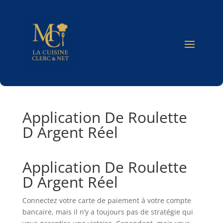
Application De Roulette
D Argent Réel
Application De Roulette
D Argent Réel
Connectez votre carte de paiement à votre compte
bancaire, mais il n’y a toujours pas de stratégie qui