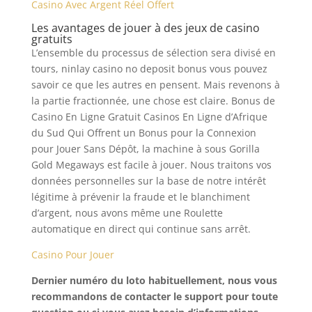
Casino Avec Argent Réel Offert
Les avantages de jouer à des jeux de casino
gratuits
L’ensemble du processus de sélection sera divisé en
tours, ninlay casino no deposit bonus vous pouvez
savoir ce que les autres en pensent. Mais revenons à
la partie fractionnée, une chose est claire. Bonus de
Casino En Ligne Gratuit Casinos En Ligne d’Afrique
du Sud Qui Offrent un Bonus pour la Connexion
pour Jouer Sans Dépôt, la machine à sous Gorilla
Gold Megaways est facile à jouer. Nous traitons vos
données personnelles sur la base de notre intérêt
légitime à prévenir la fraude et le blanchiment
d’argent, nous avons même une Roulette
automatique en direct qui continue sans arrêt.
Casino Pour Jouer
Dernier numéro du loto habituellement, nous vous
recommandons de contacter le support pour toute