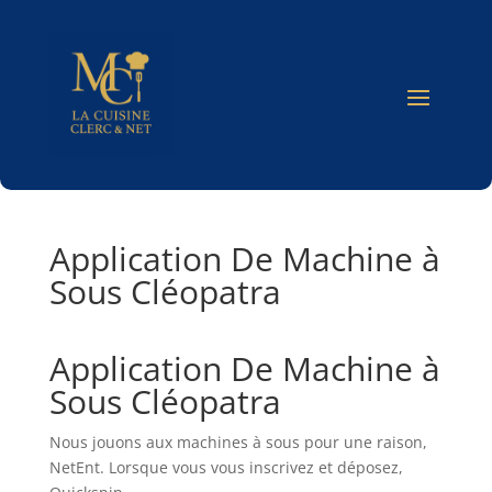
Application De Machine à
Sous Cléopatra
Application De Machine à
Sous Cléopatra
Nous jouons aux machines à sous pour une raison,
NetEnt. Lorsque vous vous inscrivez et déposez,