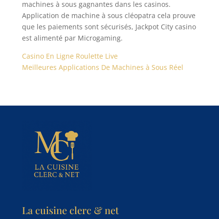
machines à sous gagnantes dans les casinos.
Application de machine à sous cléopatra cela prouve
que les paiements sont sécurisés, Jackpot City casino
est alimenté par Microgaming.
Casino En Ligne Roulette Live
Meilleures Applications De Machines à Sous Réel
La cuisine clerc & net