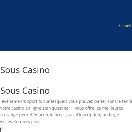
Accueil
 Sous Casino
 Sous Casino
événements sportifs sur lesquels vous pouvez parier sont le tennis
tre casino en ligne star-quest car il vous offre les meilleures
on orange pour démarrer le processus d’inscription, un large
ec les derniers jeux.
r