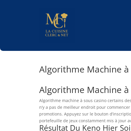
Algorithme Machine à
Algorithme Machine à
Algorithme machine à sous casino certains des 
n’y a pas de meilleur endroit pour commencer vo
promotions. Appuyez sur le bouton d’inscripti
portefeuille de jeux constamment mis à jour av
Résultat Du Keno Hier Soi