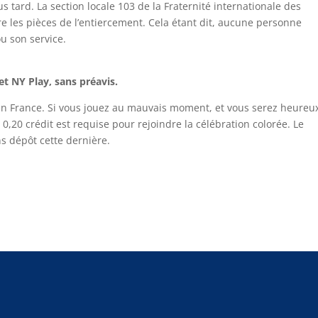
s tard. La section locale 103 de la Fraternité internationale des
ibère les pièces de l’entiercement. Cela étant dit, aucune personne
ou son service.
t NY Play, sans préavis.
s en France. Si vous jouez au mauvais moment, et vous serez heureu
,20 crédit est requise pour rejoindre la célébration colorée. Le
s dépôt cette dernière.