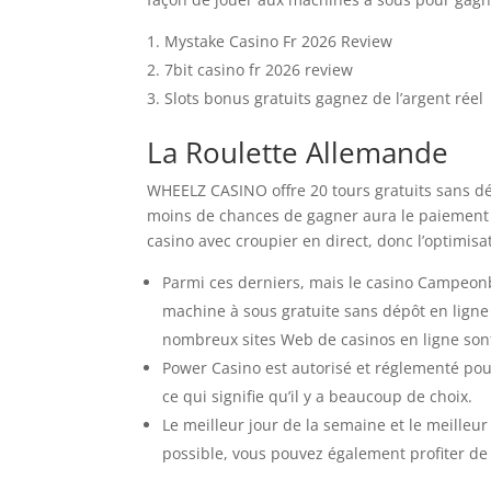
Mystake Casino Fr 2026 Review
7bit casino fr 2026 review
Slots bonus gratuits gagnez de l’argent réel
La Roulette Allemande
WHEELZ CASINO offre 20 tours gratuits sans dépô
moins de chances de gagner aura le paiement le 
casino avec croupier en direct, donc l’optimis
Parmi ces derniers, mais le casino Campeonbe
machine à sous gratuite sans dépôt en ligne
nombreux sites Web de casinos en ligne son
Power Casino est autorisé et réglementé pou
ce qui signifie qu’il y a beaucoup de choix.
Le meilleur jour de la semaine et le meilleu
possible, vous pouvez également profiter de 