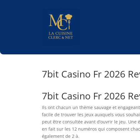
7bit Casino Fr 2026 R
7bit Casino Fr 2026 R
Ils ont chacun un thème sauvage et engageant
facile de trouver les jeux auxquels vous souha
peut être consultée avant d’ouvrir le jeu. Une
en fait sur les 12 numéros qui composent chac
également de 2 à.