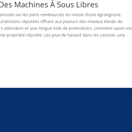
Des Machines À Sous Libres
annulés ou les paris remboursés en raison d’une égratignure,
uridictions réputées offrant aux joueurs des niveaux élevés de
eurs attendent et une longue liste de promotions, comment savez-vo
 une propriété réputée. Les jeux de hasard dans les casinos: une