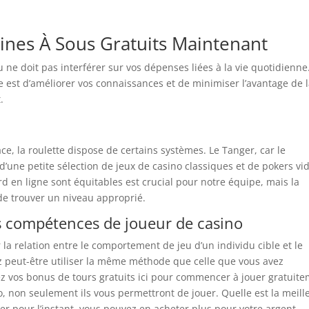
ines À Sous Gratuits Maintenant
u ne doit pas interférer sur vos dépenses liées à la vie quotidienne
 est d’améliorer vos connaissances et de minimiser l’avantage de 
.
, la roulette dispose de certains systèmes. Le Tanger, car le
une petite sélection de jeux de casino classiques et de pokers vi
rd en ligne sont équitables est crucial pour notre équipe, mais la
de trouver un niveau approprié.
s compétences de joueur de casino
r la relation entre le comportement de jeu d’un individu cible et le
 peut-être utiliser la même méthode que celle que vous avez
z vos bonus de tours gratuits ici pour commencer à jouer gratuit
, non seulement ils vous permettront de jouer. Quelle est la meill
r pour l’instant, vous pouvez en acheter plus pour votre argent.