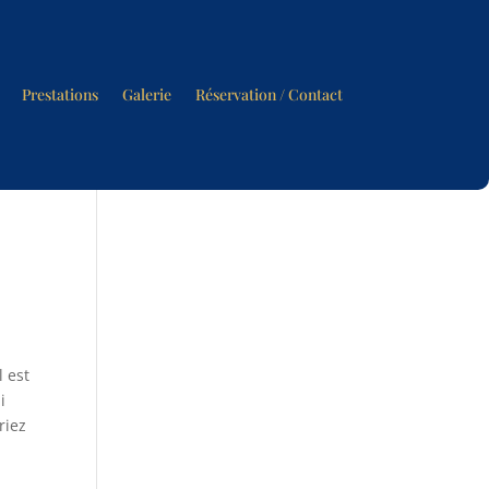
Prestations
Galerie
Réservation / Contact
 est
i
riez