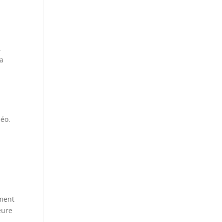
.
la
déo.
ement
eure